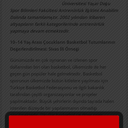
Üniversitesi Yaşar Doğu
Spor Bilimleri Fakültesi Antrenörlük Eğitimi Anabilim
Dalında tamamlamıştır. 2002 yılından itibaren
altyapıların farklı kategorilerinde antrenörlük
yapmaya devam etmektedir.
10–14 Yaş Arası Çocukların Basketbol Tutumlarının
Değerlendirilmesi: Sivas İli Örneği
Günümüzde en çok oynanan ve izlenen spor
dallarından biri olan basketbol, ülkemizde de her
geçen gün popüler hale gelmektedir. Basketbol
sporunun ülkemizde bütün kitlelere yayılması için
Türkiye Basketbol Federasyonu ve ilgili bakanlık
tarafından çeşitli organizasyonlar ve projeler
yapılmaktadır. Büyük şehirlerin dışında taşrada halen
istenilen düzeyde bir yapılanmanın olmadığı
görülmektedir. Okullar basketbol ve diğer spor
dallarının çocuklara tanıtımının ve uygulamasının