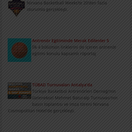
Nirvana Basketball Weeks’te 20’den fazla
oturumla gerçekleşti.
Antrenör Eğitiminde Merak Edilenler 5
İlk 4 bölümün linklerini de içeren antrenör
eğitimi konulu kapsamlı röportaj
TÜBAD Turnuvaları Antalya'da
Türkiye Basketbol Antrenörleri Derneği’nin Geleneksel
Mehmet Baturalp Turnuvası’nın basın toplantısı ve imza
töreni Nirvana Cosmopolitan Hotel’de gerçekleşti.
Konu ve Konuklarıyla Summit