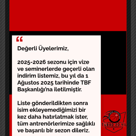
yapılabileceği en iyi yerlerdir. Bu çalışmada Anadolu
şehirlerinde basketbol oyununa yönelik tutumun tespit
edilmesi amaçlanmıştır. Bu amaçla Sivas il merkezinde
bulunan ortaokul öğrencilerinden oluşan 588 kişilik bir
gruba Öncü ve ark. (2012) tarafından geliştirilen
Basketbol Tutum Ölçeği uygulanmıştır. Araştırma
sonucunda alt faktörler ve tüm ölçek toplam puanları
bakımından cinsiyete göre istatistiksel olarak anlamlı
farklılık olmadığı (p > 0,05), öğrencilerin basketbol
eğitimi alıp almama durumlarına göre alt faktörlere ve
tüm ölçek toplam puanları bakımından istatistiksel
olarak fark olduğu (p < 0,05), öğrencilerin okudukları
sınıf bakımından ölçek ve faktörlere göre aralarında
istatistiksel olarak anlamlı farklılık bulunmadığı (p >
0,05), öğrencilerin bulundukları sınıflara göre
basketbol tutumlarında istatistiksel olarak bir anlamlı
farklılık olmadığı görülmüştür (p > 0,05). Araştırmada
ortaya çıkan sonuçlara bakıldığında yeterli lisanslı
sporcunun olmadığı, ailelerin yeterince basketbola