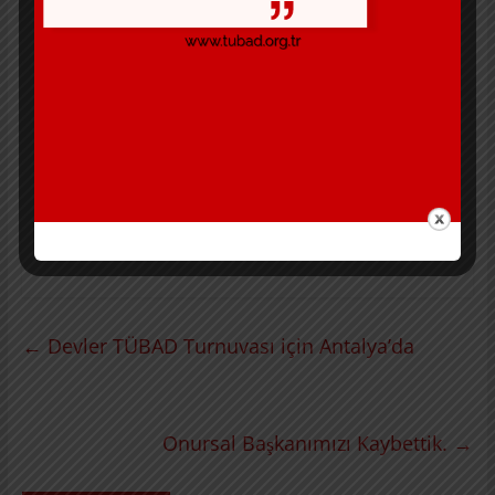
ilgili olmadıkları, lisansı olan öğrencilerin diğerlerine
göre daha ilgili oldukları, cinsiyetin ilgi ile doğrudan
ilişkili olduğu görülmüştür.
Makalenin full text içeriğine aşağıdaki linkten
ulaşabilirsiniz.
https://sportsciences-ataunipress.org/en/evaluation-
of-adolescent-s-basketball-attitudes-between-10-and-
14-ages-the-case-of-sivas-province-13473#
←
Devler TÜBAD Turnuvası için Antalya’da
Onursal Başkanımızı Kaybettik.
→