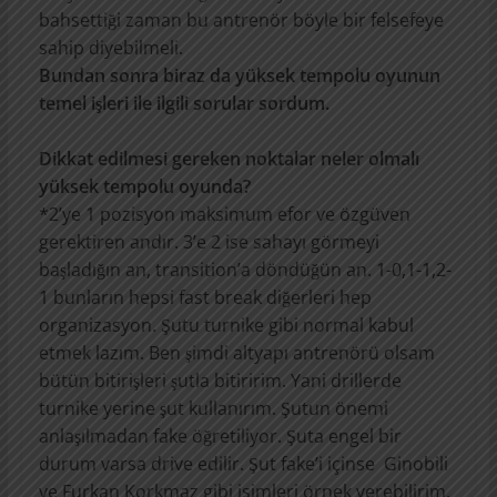
bahsettiği zaman bu antrenör böyle bir felsefeye
sahip diyebilmeli.
Bundan sonra biraz da yüksek tempolu oyunun
temel işleri ile ilgili sorular sordum.
Dikkat edilmesi gereken noktalar neler olmalı
yüksek tempolu oyunda?
*2’ye 1 pozisyon maksimum efor ve özgüven
gerektiren andır. 3’e 2 ise sahayı görmeyi
başladığın an, transition’a döndüğün an. 1-0,1-1,2-
1 bunların hepsi fast break diğerleri hep
organizasyon. Şutu turnike gibi normal kabul
etmek lazım. Ben şimdi altyapı antrenörü olsam
bütün bitirişleri şutla bitiririm. Yani drillerde
turnike yerine şut kullanırım. Şutun önemi
anlaşılmadan fake öğretiliyor. Şuta engel bir
durum varsa drive edilir. Şut fake’i içinse Ginobili
ve Furkan Korkmaz gibi isimleri örnek verebilirim.