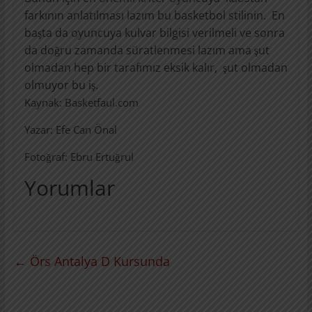
farkının anlatılması lazım bu basketbol stilinin. En
başta da oyuncuya kulvar bilgisi verilmeli ve sonra
da doğru zamanda süratlenmesi lazım ama şut
olmadan hep bir tarafımız eksik kalır, şut olmadan
olmuyor bu iş.
Kaynak: Basketfaul.com
Yazar: Efe Can Önal
Fotoğraf: Ebru Ertuğrul
Yorumlar
←
Örs Antalya D Kursunda