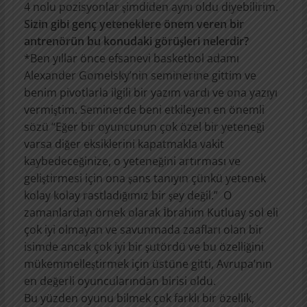
4 nolu pozisyonlar şimdiden aynı oldu diyebilirim.
Sizin gibi genç yeteneklere önem veren bir
antrenörün bu konudaki görüşleri nelerdir?
*Ben yıllar önce efsanevi basketbol adamı
Alexander Gomelsky’nin seminerine gittim ve
benim pivotlarla ilgili bir yazım vardı ve ona yazıyı
vermiştim. Seminerde beni etkileyen en önemli
sözü “Eğer bir oyuncunun çok özel bir yeteneği
varsa diğer eksiklerini kapatmakla vakit
kaybedeceğinize, o yeteneğini artırması ve
geliştirmesi için ona şans tanıyın çünkü yetenek
kolay kolay rastladığımız bir şey değil.” O
zamanlardan örnek olarak İbrahim Kutluay sol eli
çok iyi olmayan ve savunmada zaafları olan bir
isimde ancak çok iyi bir şutördü ve bu özelliğini
mükemmelleştirmek için üstüne gitti, Avrupa’nın
en değerli oyuncularından birisi oldu.
Bu yüzden oyunu bilmek çok farklı bir özellik,