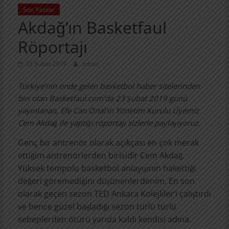
Son Yazılar
Akdağ’ın Basketfaul
Röportajı
25 Şubat 2019
tubad
Türkiye’nin önde gelen basketbol haber sitelerinden
biri olan Basketfaul.com’da 23 Şubat 2019 günü
yayınlanan, Efe Can Önal’ın Yönetim Kurulu Üyemiz
Cem Akdağ ile yaptığı röportajı sizlerle paylaşıyoruz.
Genç bir antrenör olarak açıkçası en çok merak
ettiğim antrenörlerden birisidir Cem Akdağ.
Yüksek tempolu basketbol anlayışının hakettiği
değeri göremediğini düşünenlerdenim. En son
olarak geçen sezon TED Ankara Kolejliler’i çalıştırdı
ve bence güzel başladığı sezon türlü türlü
sebeplerden ötürü yarıda kaldı kendisi adına.