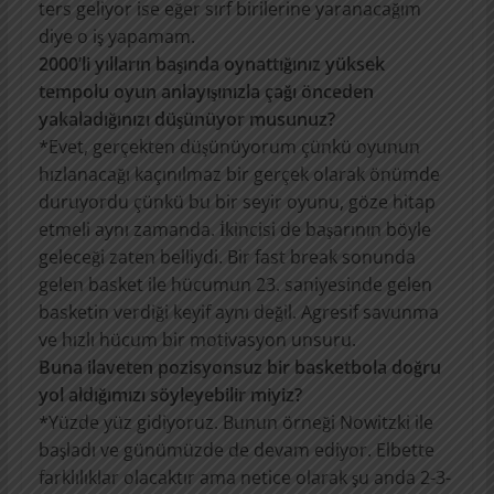
ters geliyor ise eğer sırf birilerine yaranacağım
diye o iş yapamam.
2000’li yılların başında oynattığınız yüksek
tempolu oyun anlayışınızla çağı önceden
yakaladığınızı düşünüyor musunuz?
*Evet, gerçekten düşünüyorum çünkü oyunun
hızlanacağı kaçınılmaz bir gerçek olarak önümde
duruyordu çünkü bu bir seyir oyunu, göze hitap
etmeli aynı zamanda. İkincisi de başarının böyle
geleceği zaten belliydi. Bir fast break sonunda
gelen basket ile hücumun 23. saniyesinde gelen
basketin verdiği keyif aynı değil. Agresif savunma
ve hızlı hücum bir motivasyon unsuru.
Buna ilaveten pozisyonsuz bir basketbola doğru
yol aldığımızı söyleyebilir miyiz?
*Yüzde yüz gidiyoruz. Bunun örneği Nowitzki ile
başladı ve günümüzde de devam ediyor. Elbette
farklılıklar olacaktır ama netice olarak şu anda 2-3-