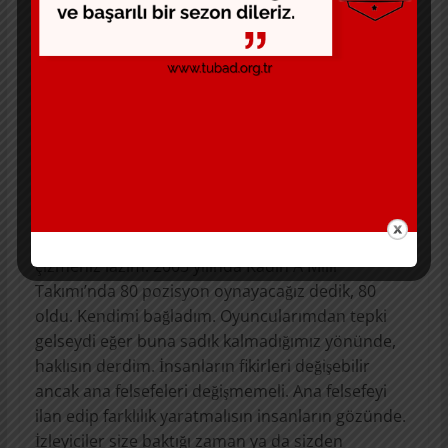
seyrettiğinde yatar. İkisinin baktığı şeyler farklıdır.
Öğrendiğiniz şeyleri de nasıl uygulayacağınızı
bilirseniz yavaş yavaş yol almaya başlarsınız. Fark
yaratmak için tavsiyem şu antrenörlere: “Kendinizi
bağlayın.” Ne demek bu. Örneğin bir takımı
aldınız, oyunculara sezon başında neye önem
vereceğinizi söyleyeceksiniz. Savunma önemli
deyip savunma yapmayan oyuncuyu oynatırsanız
gelecek tepkiye cevap veremezsiniz ancak baştan
dediklerinize sadık kalıp kendinize bir yol haritası
çizmeniz lazım. 2005 yılında Kadın A Milli
Takımı’nda 80 pozisyon oynayacağız dedik, 80
oldu. Kendimi bağladım. Oyuncularımdan tepki
gelseydi eğer buna sadık kalmadığımız yönünde,
haklısın derdim. İnsanların fikirleri değişebilir
ancak ana felsefeleri değişmemeli. Ana felsefeyi
ilan edip farklılık yaratmalısın insanların gözünde.
İzleyiciler size baktığı zaman ya da sizden