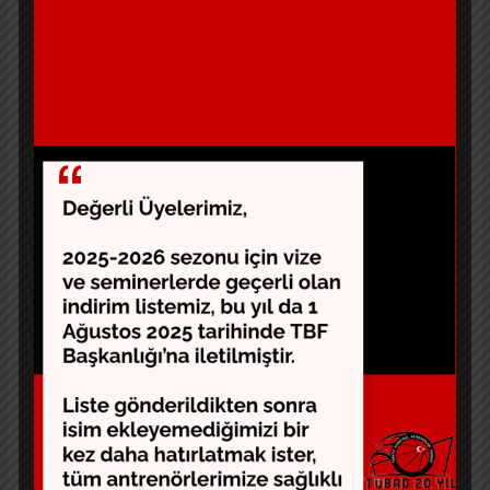
Erkek takımı veya Kadın takımı önemli değil önemli
olan doğru bir organizasyon olması. Takım
basketbolunun motivasyonu, keyfi çok başka
ancak ben şu anda genç isimleri gelişimi için çaba
sarf ediyorum. Dediğim gibi önemli olan doğru
organizasyon, gerisi gelir.
Basketbol antrenörleri kendini nasıl geliştirebilir,
tavsiyeleriniz nelerdir?
*Doğal seleksiyon burada da geçerli. Maça gitmek,
maç izlemek. Bugün Amerika’da antrenör olmanız
için herhangi bir lisans almanıza gerek yok,
üniversite mezunu olmanız gerekiyor. Mezun
olduktan sonra da bir okulda, en alt basamaktan
en üste doğru giden bir yol var ve iş antrenörün
emeğine kalıyor. Ne kadar emek ve vakit
harcarsan bu işin içinde kalıyorsun. Aydan
Siyavuş’un bir lafı vardır: Tecrübeli antrenör ile
genç antrenör arasındaki fark ikisinin neyi