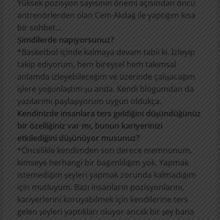
Yüksek pozisyon sayısının önemi açısından öncü
antrenörlerden olan Cem Akdağ ile yaptığım kısa
bir sohbet…
Şimdilerde napıyorsunuz?
*Basketbol içinde kalmaya devam tabii ki. İzleyip
takip ediyorum, hem bireysel hem takımsal
anlamda izleyebileceğim ve üzerinde çalışacağım
işlere yoğunlaştım şu anda. Kendi blogumdan da
yazılarımı paylaşıyorum uygun oldukça.
Kendinizde insanlara ters geldiğini düşündüğünüz
bir özelliğiniz var mı, bunun kariyerinizi
etkilediğini düşünüyor musunuz?
*Öncelikle kendimden son derece memnunum,
kimseye herhangi bir bağımlılığım yok. Yapmak
istemediğim şeyleri yapmak zorunda kalmadığım
için mutluyum. Bazı insanların pozisyonlarını,
kariyerlerini koruyabilmek için kendilerine ters
gelen şeyleri yaptıkları oluyor ancak bir şey bana