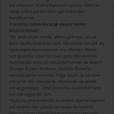
Şut cebinden drive’a başlamalı oyuncu. Fake’ine
cevap yoksa şut atmalısın şut mekaniğin
bozulmamalı.
Transition takımı kuracak olsanız kimleri
düşünürdünüz?
*Bir anda böyle isimler aklıma gelmiyor ancak
Berk Uğurlu önemli bir isim. Obradovic’ten çok şey
öğrendiğini düşünüyorum onu izlerken. Bence
tüm guardlar coast to coast gidip bitirebilmeli.
Hızlı hücum sonu şut sokabilen isimler de değerli.
Örneğin Furkan Korkmaz, özellikle Banvit’te
oynadığı yarım sezonda Tolga Geçim ile beraber
çok iyi bir ikili olmuşlardı. Uzunlarda ise atletik
olmak gerekiyor. Ümit Sonkol bu basketbol tarzı
için çok uygun bir isim.
*Açıkçası artık kontrollü basketbol diye bir kavram
yok önemli olan yüksek tempoda da kontrol.
Bunun için en önemli kriter oyuncuya kaostan