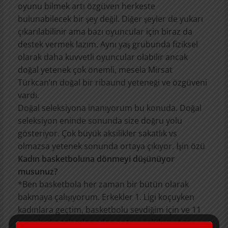
oyunu bilmek artı özgüven herkeste
bulunabilecek bir şey değil. Diğer şeyler de yukarı
çıkarılabilinir ama bazı oyuncular için biraz da
destek vermek lazım. Aynı yaş grubunda fiziksel
olarak daha kuvvetli oyuncular olabilir ancak
doğal yetenek çok önemli, mesela Mirsat
Türkcan’ın doğal bir ribaund yeteneği ve özgüveni
vardı.
Doğal seleksiyona inanıyorum bu konuda. Doğal
seleksiyon eninde sonunda size doğru yolu
gösteriyor. Çok büyük aksilikler sakatlık vs
olmazsa yetenek sonunda ortaya çıkıyor. İşin özü
Kadın basketboluna dönmeyi düşünüyor
musunuz?
*Ben basketbola her zaman bir bütün olarak
bakmaya çalışıyorum. Erkekler 1. Ligi koçuyken
kadınlara geçtim, basketbolu sevdiğim için ve 11
sene kadın takımlarından antrenörlük yaptım.