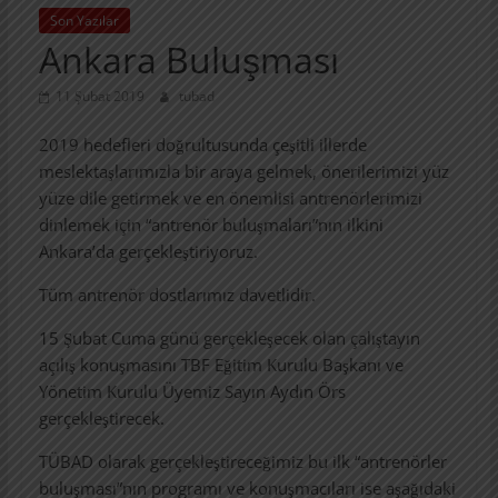
Son Yazılar
Ankara Buluşması
11 Şubat 2019
tubad
2019 hedefleri doğrultusunda çeşitli illerde
meslektaşlarımızla bir araya gelmek, önerilerimizi yüz
yüze dile getirmek ve en önemlisi antrenörlerimizi
dinlemek için “antrenör buluşmaları”nın ilkini
Ankara’da gerçekleştiriyoruz.
Tüm antrenör dostlarımız davetlidir.
15 Şubat Cuma günü gerçekleşecek olan çalıştayın
açılış konuşmasını TBF Eğitim Kurulu Başkanı ve
Yönetim Kurulu Üyemiz Sayın Aydın Örs
gerçekleştirecek.
TÜBAD olarak gerçekleştireceğimiz bu ilk “antrenörler
buluşması”nın programı ve konuşmacıları ise aşağıdaki