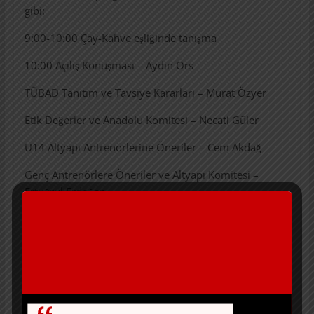
gibi:
9:00-10:00 Çay-Kahve eşliğinde tanışma
10:00 Açılış Konuşması – Aydın Örs
TÜBAD Tanıtım ve Tavsiye Kararları – Murat Özyer
Etik Değerler ve Anadolu Komitesi – Necati Güler
U14 Altyapı Antrenörlerine Öneriler – Cem Akdağ
Genç Antrenörlere Öneriler ve Altyapı Komitesi –
Ertuğrul Erdoğan
Soru – Cevap, Öneri ve Dilekler