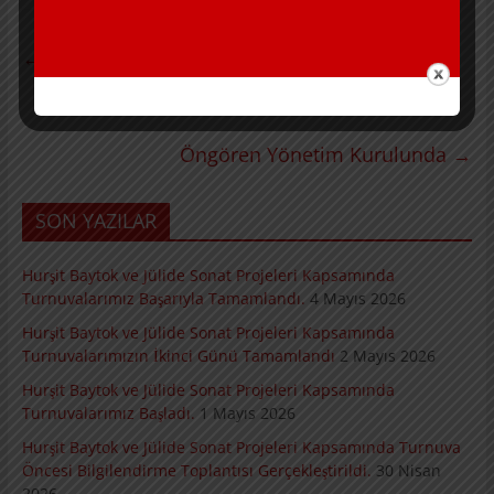
←
Aydın Örs ve Tecrübeli Eğiticiler Hatay’daydı
Öngören Yönetim Kurulunda
→
SON YAZILAR
Hurşit Baytok ve Jülide Sonat Projeleri Kapsamında
Turnuvalarımız Başarıyla Tamamlandı.
4 Mayıs 2026
Hurşit Baytok ve Jülide Sonat Projeleri Kapsamında
Turnuvalarımızın İkinci Günü Tamamlandı
2 Mayıs 2026
Hurşit Baytok ve Jülide Sonat Projeleri Kapsamında
Turnuvalarımız Başladı.
1 Mayıs 2026
Hurşit Baytok ve Jülide Sonat Projeleri Kapsamında Turnuva
Öncesi Bilgilendirme Toplantısı Gerçekleştirildi.
30 Nisan
2026