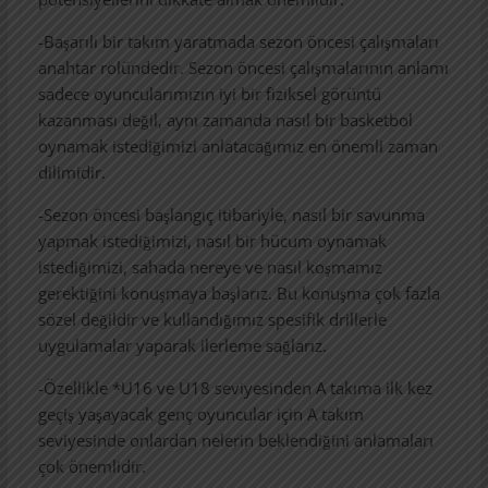
-Başarılı bir takım yaratmada sezon öncesi çalışmaları
anahtar rolündedir. Sezon öncesi çalışmalarının anlamı
sadece oyuncularımızın iyi bir fiziksel görüntü
kazanması değil, aynı zamanda nasıl bir basketbol
oynamak istediğimizi anlatacağımız en önemli zaman
dilimidir.
-Sezon öncesi başlangıç itibariyle, nasıl bir savunma
yapmak istediğimizi, nasıl bir hücum oynamak
istediğimizi, sahada nereye ve nasıl koşmamız
gerektiğini konuşmaya başlarız. Bu konuşma çok fazla
sözel değildir ve kullandığımız spesifik drillerle
uygulamalar yaparak ilerleme sağlarız.
-Özellikle *U16 ve U18 seviyesinden A takıma ilk kez
geçiş yaşayacak genç oyuncular için A takım
seviyesinde onlardan nelerin beklendiğini anlamaları
çok önemlidir.