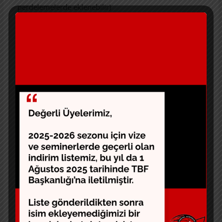
perdelemelerde eklenebilir)
Bu esnada spesifik oyunları öğretmeye çalışmayız.
Oyuncularımızı gözlemler ve yapabildikleri iyi şeyleri
bulmaya çalışırız. Bu sayede oyuncularımızın güçlü ve
zayıf yönlerini öğrenme şansımız olur. Basitçe
oyuncularımız için çizdiğimiz oyunlar oyuncularımızın
güçlü yanlarından oluşur.
-Bu benim içinde daha çok taktiksel yönleriyle
oynamaya alışmış veteran oyuncularla çalışma
anlamında bir zorluk içerir. Eğer motion hücumun
felsefesini sezon başında kabul ederlerse çok enerjik
bir takıma sahip olabiliriz. Sezon boyunca bu sistemle
oynamayı planlamak pek gerçekçi
olmayacaktır. Set oyunlarımızı sistemimize dahil
etmeye başladığımızda bu veteran oyuncuların
yeniden enerji bulmalarına ve daha yoğun bir
basketbol oynamalarına yardım eder.