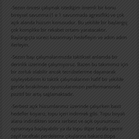
-Sezon öncesi çalışmak istediğim önemli bir konu
bireysel savunma (1 e 1 savunmada agresiflik) ve çok
açık alanda hücum konusudur. Bu şekilde bir başlangıç
çok komplike bir rekabet ortamı yaratacaktır.
Başlangıçta süreci kazanmayı hedefleyin ve adım adım
ilerleyin.
-Sezon başı çalışmalarımızda taktiksel anlamda bir
derinlik üzerinde çalışmıyoruz. Bazen bu takımımız için
bir zorluk olabilir ancak tecrübelerime dayanarak
söyleyebilirim ki taktik çalışmalarının hafif bir şekilde
geride bırakılması oyuncularımızın performansında
pozitif bir artış sağlamaktadır.
-Serbest açık hücumlarımız üzerinde çalışırken basit
hedefler koyarız, topu içeri indirmek gibi. Topu boyalı
alana indirdikten sonra serbest ve açık oyunumuzu
oynamaya başlayabilir ya da topu diğer tarafa çevirir
zayıf taraftaki perdeleme çıkışlarına bakarız.(topa