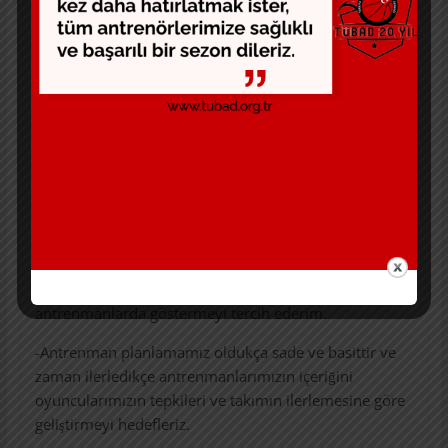
-Tüm sezonu tek başınıza planlamamalısınız. Asistan
coachlarınız ekibinizin diğer üyeleri ve bazen belki
oyuncularınız bu planlamaya dahil olmalıdır.
Ekibinizdeki asistan coachlarınızın niteliklerine göre
her biri planlamaya değişik bir bakış açısı sunabilir.
-Sezon öncesi ve sezon içinde ekibinizle toplantılarınızı
takviminize yerleştirmeniz çok önemlidir. Asistan
coachlarınız yeni ya da tecrübesiz olabilir. Eğer öyleyse
her antrenmanın amacını ve hedeflerini onlara
anlatmalısınız.
-Oyuncularıma oyun felsefemi anlatmak yerine
antrenmanlarda göstermeyi tercih ederim.
-Antrenman planlamamız oldukça sade ve basittir ve
zaman ilerledikçe antrenmanlarımızın içeriğini
oyuncularımızın tepkileri ve takımın ilerlemesine göre
geliştirmeyi hedefleriz.