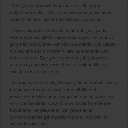
-Genç ya da tecrübeli oyuncularımızı iki grupta
değerlendirmeliyiz. Öğrenmek isteyen oyuncular ve
zaten bildiklerini göstermek isteyen oyuncular.
– Oyuncularımıza verilecek fırsatlarda genç ya da
veteran oyuncu gibi bir ayrım yapmayız. Her oyuncu
gelişmek ve büyümek için sıkı çalışmalıdır. Çok çalışan
oyuncular bu çalışmalarının karşılığını sahada süre
bularak alırlar. Eğer genç oyuncum çok çalışıyorsa,
veteran oyuncunun yerine fırsat alacağını bilir ayı
şekilden tersi de geçerlidir.
-Veteran oyuncularla ilgili karşılaşılan en önemli sorun
başlangıçta bu oyuncuların zaten bildiklerini
göstermek isteklerinden kaynaklanır ve bu tabi ki işe
yarar ve faydalıdır. Ancak bu oyuncular kendilerine
büyümeleri ve gelişmeleri için yeni alanlar
yaratamazlar ise genel performansları hep belli bir
seviyede kalacaktır.