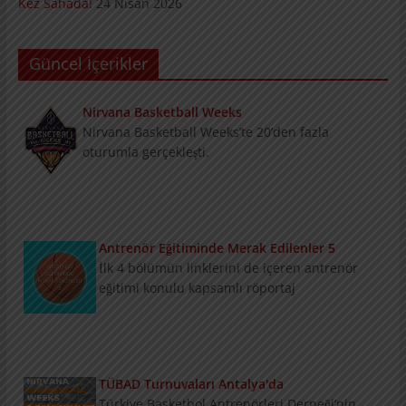
Kez Sahada!
24 Nisan 2026
Güncel İçerikler
Nirvana Basketball Weeks
Nirvana Basketball Weeks’te 20’den fazla
oturumla gerçekleşti.
Antrenör Eğitiminde Merak Edilenler 5
İlk 4 bölümün linklerini de içeren antrenör
eğitimi konulu kapsamlı röportaj
TÜBAD Turnuvaları Antalya'da
Türkiye Basketbol Antrenörleri Derneği’nin