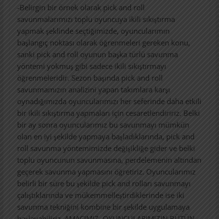
-Belirgin bir örnek olarak pick and roll
savunmalarımızı toplu oyuncuya ikili sıkıştırma
yapmak şeklinde seçtiğimizde, oyuncularımın
başlangıç noktası olarak öğrenmeleri gereken konu,
sanki pick and roll oyunun başka türlü savunma
yöntemi yokmuş gibi sadece ikili sıkıştırmayı
öğrenmeleridir. Sezon başında pick and roll
savunmamızın analizini yapan takımlara karşı
oynadığımızda oyuncularımızı her seferinde daha etkili
bir ikili sıkıştırma yapmaları için cesaretlendiririz. Belki
bir ay sonra oyuncularımız bu savunmayı mümkün
olan en iyi şekilde yapmaya başladıklarında, pick and
roll savunma yöntemimizde değişikliğe gider ve belki
toplu oyuncunun savunmasına, perdelemenin altından
geçerek savunma yapmasını öğretiriz. Oyuncularımız
belirli bir süre bu şekilde pick and rolları savunmayı
çalıştıklarında ve mükemmelleştirdiklerinde ise iki
savunma tekniğini kombine bir şekilde uygulamaya
başlayabiliriz. AMACIMIZ, OYUNCULARIMIZIN BÜTÜN