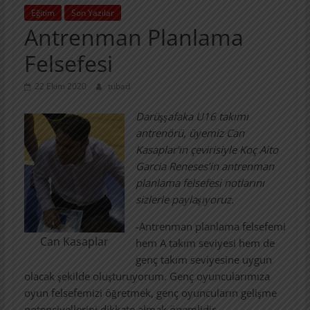
Eğitim
Son Yazılar
Antrenman Planlama
Felsefesi
22 Ekim 2020
tubad
Darüşşafaka U16 takımı
antrenörü, üyemiz Can
Kasaplar’ın çevirisiyle Koç Aito
Garcia Reneses’in antrenman
planlama felsefesi notlarını
sizlerle paylaşıyoruz.
-Antrenman planlama felsefemi
Can Kasaplar
hem A takım seviyesi hem de
genç takım seviyesine uygun
olacak şekilde oluşturuyorum. Genç oyuncularımıza
oyun felsefemizi öğretmek, genç oyuncuların gelişme
potensiyellerini dikkate almak önemlidir.