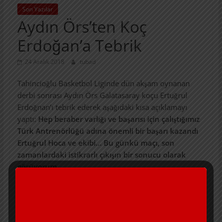
Son Yazılar
Aydın Örs’ten Koç
Erdoğan’a Tebrik
24 Aralık 2018
tubad
Tahincioğlu Basketbol Liginde dün akşam oynanan
derbi sonrası Aydın Örs Galatasaray koçu Ertuğrul
Erdoğnan’ı tebrik ederek aşağıdaki kısa açıklamayı
yaptı:
Hep beraber varlığı ve başarısı için çalıştığımız
Türk Antrenörlüğü adına önemli bir başarı kazandı
Ertuğrul Hoca ve ekibi…
Bu günkü maçı, son
zamanlardaki istikrarlı çıkışın bir sonucu olarak
görüyorum.
Bu başarı doğru çalışma ve “ Takım” anlayışıyla geldi
diye düşünüyorum.
Bunları arayıp kendisine de söyledim.
Umarım bu istikrar devam eder…