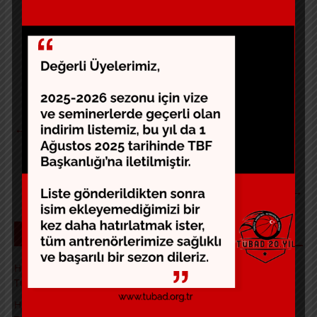
Hatırlanacağı gibi ezeli rekabete yakışan bu mücadeleyi
Galatasaray 84-74 kazanmıştı. Bu sonuçla Galatasaray
11. haftada 7. galibiyete ulaşırken, Fenerbahçe Beko
ise ilk mağlubiyetini almış oldu.
←
Derbi sonrası koçlar neler söyledi?
Koç Hakan Demir Banvit’te
→
SON YAZILAR
Hurşit Baytok ve Jülide Sonat Projeleri Kapsamında
Turnuvalarımız Başarıyla Tamamlandı.
4 Mayıs 2026
Hurşit Baytok ve Jülide Sonat Projeleri Kapsamında