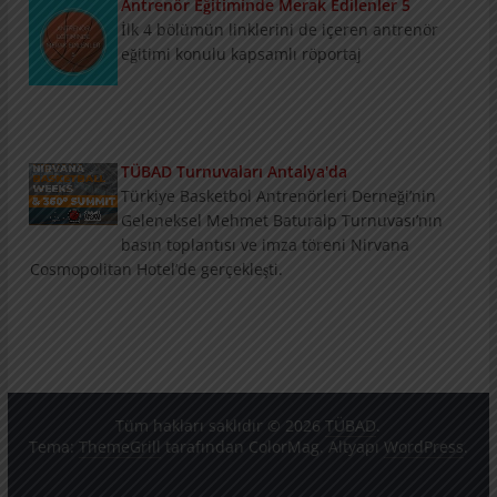
Antrenör Eğitiminde Merak Edilenler 5
İlk 4 bölümün linklerini de içeren antrenör
eğitimi konulu kapsamlı röportaj
TÜBAD Turnuvaları Antalya'da
Türkiye Basketbol Antrenörleri Derneği’nin
Geleneksel Mehmet Baturalp Turnuvası’nın
basın toplantısı ve imza töreni Nirvana
Cosmopolitan Hotel’de gerçekleşti.
Konu ve Konuklarıyla Summit
3 bölümlük konu ve konukların tanıtımını
içeren Nirvana Basketball Weeks Summit
Programı
Tüm hakları saklıdır © 2026
TÜBAD
.
Tema:
ThemeGrill
tarafından ColorMag. Altyapı
WordPress
.