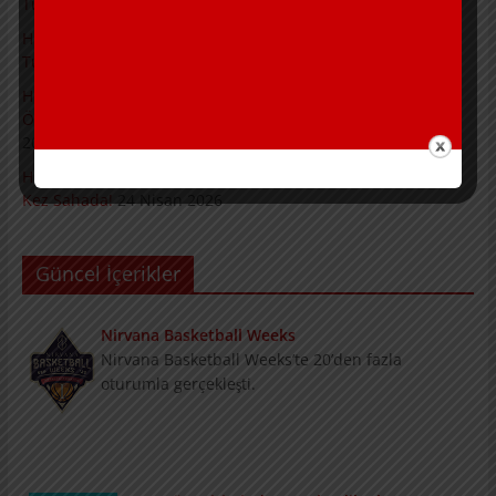
Turnuvalarımızın İkinci Günü Tamamlandı
2 Mayıs 2026
Hurşit Baytok ve Jülide Sonat Projeleri Kapsamında
Turnuvalarımız Başladı.
1 Mayıs 2026
Hurşit Baytok ve Jülide Sonat Projeleri Kapsamında Turnuva
Öncesi Bilgilendirme Toplantısı Gerçekleştirildi.
30 Nisan
2026
Hurşit Baytok “Basketbolu Sevdirerek Öğretelim” Projesi 2.
Kez Sahada!
24 Nisan 2026
Güncel İçerikler
Nirvana Basketball Weeks
Nirvana Basketball Weeks’te 20’den fazla
oturumla gerçekleşti.