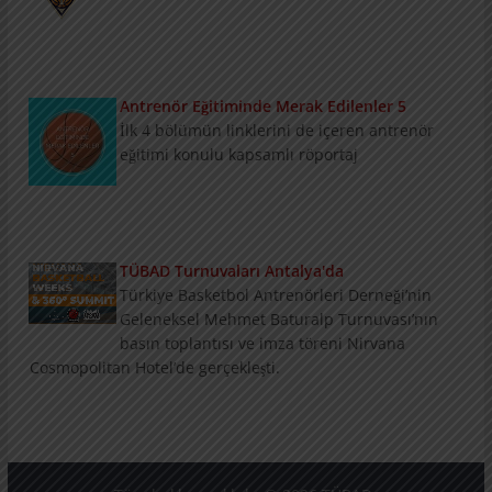
Antrenör Eğitiminde Merak Edilenler 5
İlk 4 bölümün linklerini de içeren antrenör eğitimi konulu
kapsamlı röportaj
TÜBAD Turnuvaları Antalya'da
Türkiye Basketbol Antrenörleri Derneği’nin Geleneksel
Mehmet Baturalp Turnuvası’nın basın toplantısı ve imza
töreni Nirvana Cosmopolitan Hotel’de gerçekleşti.
Konu ve Konuklarıyla Summit
3 bölümlük konu ve konukların tanıtımını içeren Nirvana
Basketball Weeks Summit Programı