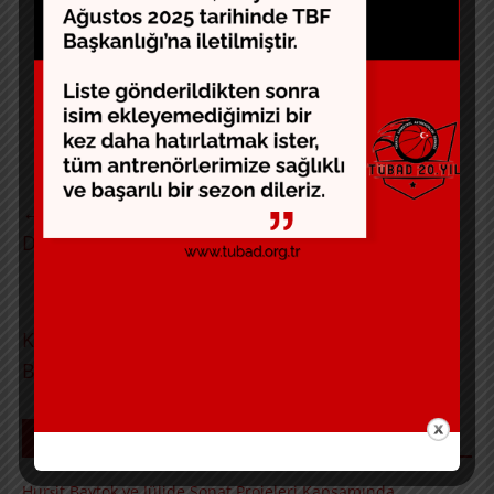
Komitemiz kendisi ile temasta olup destek olmak için
takip etmektedir. Bizden talebi olduğunda aksiyon
almaya hazır olduğumuzu belirtirim.
Bu vesile ile bu bilgiyi de Basketbol kamuoyu ile
paylaşmış olayım.
←
Nirvana Basketball Weeks 360 Summit
Değerlendirmesi – Efe Özenç
Konu ve Konuklarıyla Basketball Summit 360 –
Bölüm 1
→
SON YAZILAR
Hurşit Baytok ve Jülide Sonat Projeleri Kapsamında