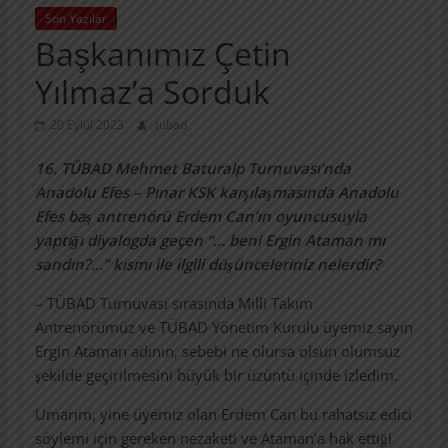
Son Yazılar
Başkanımız Çetin
Yılmaz’a Sorduk
20 Eylül 2023
tubad
16. TÜBAD Mehmet Baturalp Turnuvası’nda
Anadolu Efes – Pınar KSK karşılaşmasında Anadolu
Efes baş antrenörü Erdem Can’ın oyuncusuyla
yaptığı diyalogda geçen “… beni Ergin Ataman mı
sandın?…” kısmı ile ilgili düşünceleriniz nelerdir?
– TÜBAD Turnuvası sırasında Milli Takım
Antrenörümüz ve TÜBAD Yönetim Kurulu üyemiz sayın
Ergin Ataman adının, sebebi ne olursa olsun olumsuz
şekilde geçirilmesini büyük bir üzüntü içinde izledim.
Umarım, yine üyemiz olan Erdem Can bu rahatsız edici
söylemi için gereken nezaketi ve Ataman’a hak ettiği