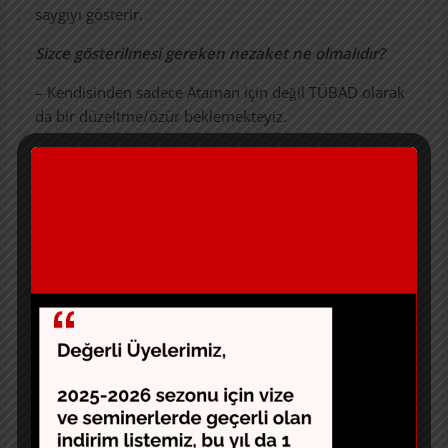
saygıyı gösterir.
Sizce gösterilmesi gereken nezaket ne olmalıdır?
– Kendisinden sadece Ataman için değil TÜBAD olarak
da bir düzeltme/özür beklemekteyiz.
Geçtiğimiz günlerde sosyal medyada konusu geçen
Galatasaray altyapısındaki veli şikayetiyle başlayan
sürecin kulüp içinde kurulan komisyonla
sonuçlandırdığını öğrendik. İsmi geçen antrenör
Birtan Öztürk’ün söz konusu ithamların varsayımsal
bilgi üzerinden gittiği tespit edilip, antrenörün bu
konuda haklı olduğu kulübü tarafından
açıklanmıştır. TÜBAD olarak bu konuyla ilgili neler
yaptınız?
– Galatasaray Basketbol takımında görev yapan
antrenör Birtan Öztürk’ün maruz kaldığı ithamlardan
haberdar olduğumuz ilk günden beri Hukuk