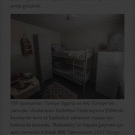
proje geliştirdi.
TBF sponsorları Türkiye Sigorta ve ING Türkiye’nin
yanında, Uluslararası Basketbol Federasyonu (FIBA) da
konteyner kent ve basketbol sahasının inşaası için
katkılarda bulundu. “Basketköy”ün hayata geçmesi için
aynı zamanda A Erkek Milli Takımımızın 2023 Dünya