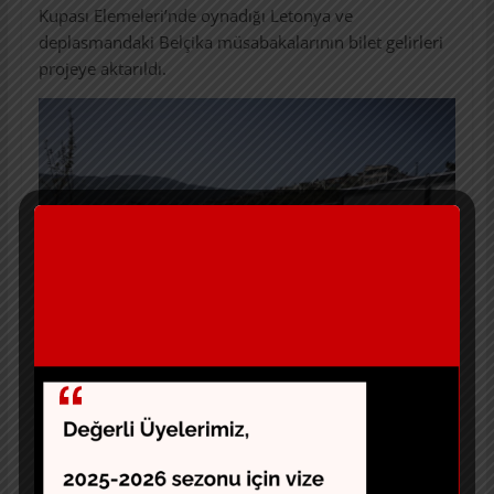
Kupası Elemeleri’nde oynadığı Letonya ve
deplasmandaki Belçika müsabakalarının bilet gelirleri
projeye aktarıldı.
Basketbol camiasının kıymetli destekleri ve TBF ile
AFAD arasında yürütülen ortak çalışmaların ardından
kısa sürede hazır hale getirilen, içinde sakinlerinin tüm