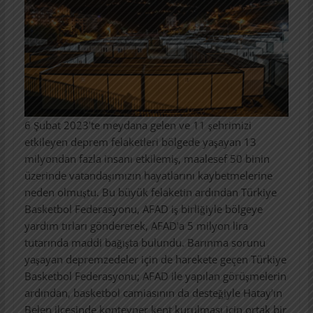
6 Şubat 2023’te meydana gelen ve 11 şehrimizi
etkileyen deprem felaketleri bölgede yaşayan 13
milyondan fazla insanı etkilemiş, maalesef 50 binin
üzerinde vatandaşımızın hayatlarını kaybetmelerine
neden olmuştu. Bu büyük felaketin ardından Türkiye
Basketbol Federasyonu, AFAD iş birliğiyle bölgeye
yardım tırları göndererek, AFAD’a 5 milyon lira
tutarında maddi bağışta bulundu. Barınma sorunu
yaşayan depremzedeler için de harekete geçen Türkiye
Basketbol Federasyonu; AFAD ile yapılan görüşmelerin
ardından, basketbol camiasının da desteğiyle Hatay’ın
Belen ilçesinde konteyner kent kurulması için ortak bir