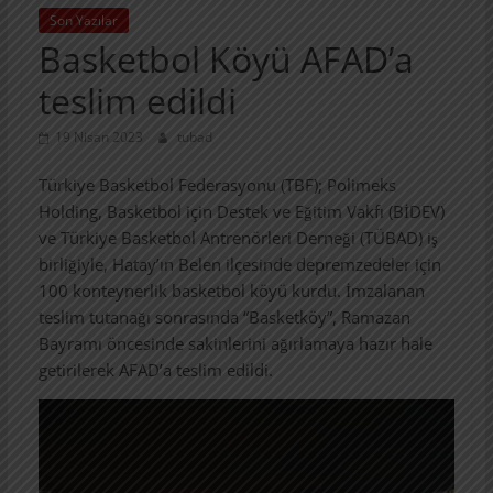
Son Yazılar
Basketbol Köyü AFAD’a
teslim edildi
19 Nisan 2023
tubad
Türkiye Basketbol Federasyonu (TBF); Polimeks
Holding, Basketbol için Destek ve Eğitim Vakfı (BİDEV)
ve Türkiye Basketbol Antrenörleri Derneği (TÜBAD) iş
birliğiyle, Hatay’ın Belen ilçesinde depremzedeler için
100 konteynerlik basketbol köyü kurdu. İmzalanan
teslim tutanağı sonrasında “Basketköy”, Ramazan
Bayramı öncesinde sakinlerini ağırlamaya hazır hale
getirilerek AFAD’a teslim edildi.