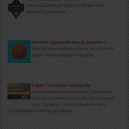
Nirvana Basketball Weeks’te 20’den fazla
oturumla gerçekleşti.
Antrenör Eğitiminde Merak Edilenler 5
İlk 4 bölümün linklerini de içeren antrenör
eğitimi konulu kapsamlı röportaj
TÜBAD Turnuvaları Antalya'da
Türkiye Basketbol Antrenörleri Derneği’nin
Geleneksel Mehmet Baturalp Turnuvası’nın
basın toplantısı ve imza töreni Nirvana
Cosmopolitan Hotel’de gerçekleşti.
Konu ve Konuklarıyla Summit