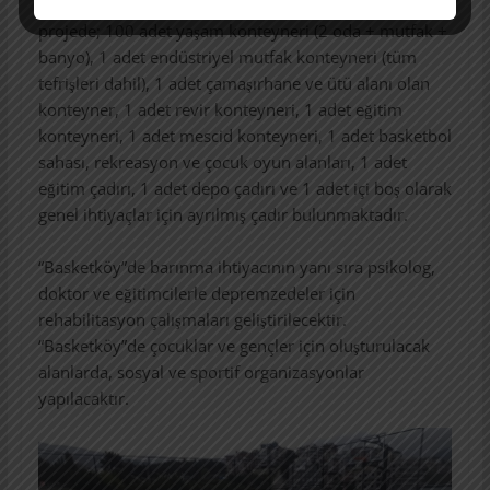
tefrişatlı ve eşyalı konteynerlerden oluşmaktadır. Bu
projede; 100 adet yaşam konteyneri (2 oda + mutfak +
banyo), 1 adet endüstriyel mutfak konteyneri (tüm
tefrişleri dahil), 1 adet çamaşırhane ve ütü alanı olan
konteyner, 1 adet revir konteyneri, 1 adet eğitim
konteyneri, 1 adet mescid konteyneri, 1 adet basketbol
sahası, rekreasyon ve çocuk oyun alanları, 1 adet
eğitim çadırı, 1 adet depo çadırı ve 1 adet içi boş olarak
genel ihtiyaçlar için ayrılmış çadır bulunmaktadır.
“Basketköy”de barınma ihtiyacının yanı sıra psikolog,
doktor ve eğitimcilerle depremzedeler için
rehabilitasyon çalışmaları geliştirilecektir.
“Basketköy”de çocuklar ve gençler için oluşturulacak
alanlarda, sosyal ve sportif organizasyonlar
yapılacaktır.