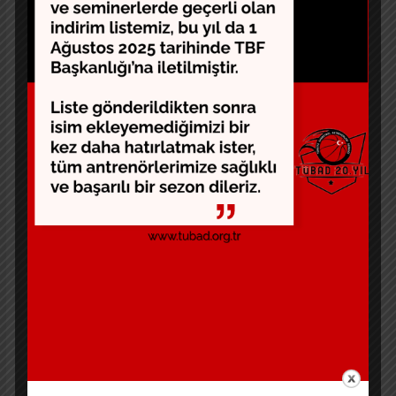
ihtiyaçlarını karşılayacak yaşam malzemeleri bulunan
eşyalı konteynerler, sosyal alanlar ve basketbol sahası
bulunan “Basketköy” imzalanan mutabakatın ardından
AFAD’a teslim edildi.
Basketköy Hakkında
Hatay’ın Belen ilçesinde hayata
geçirilen “Basketköy”, 11.397 m² arazi üzerinde