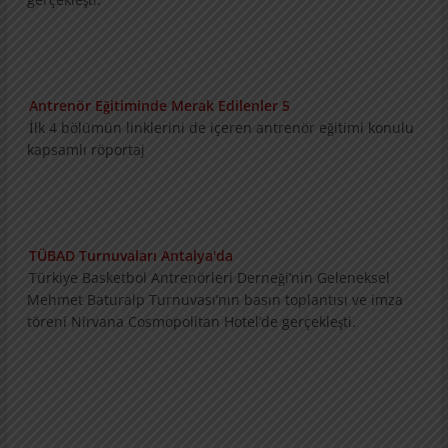
Antrenör Eğitiminde Merak Edilenler 5
İlk 4 bölümün linklerini de içeren antrenör
eğitimi konulu kapsamlı röportaj
TÜBAD Turnuvaları Antalya'da
Türkiye Basketbol Antrenörleri Derneği’nin
Geleneksel Mehmet Baturalp Turnuvası’nın
basın toplantısı ve imza töreni Nirvana
Cosmopolitan Hotel’de gerçekleşti.
Konu ve Konuklarıyla Summit
3 bölümlük konu ve konukların tanıtımını