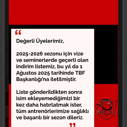
Ad
*
E-posta
*
İnternet sitesi
SON YAZILAR