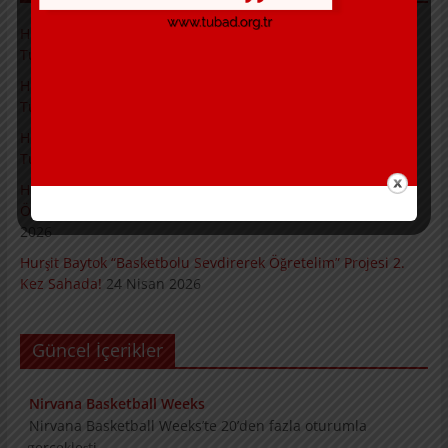
Hurşit Baytok ve Jülide Sonat Projeleri Kapsamında
Turnuvalarımız Başarıyla Tamamlandı.
4 Mayıs 2026
Hurşit Baytok ve Jülide Sonat Projeleri Kapsamında
Turnuvalarımızın İkinci Günü Tamamlandı
2 Mayıs 2026
Hurşit Baytok ve Jülide Sonat Projeleri Kapsamında
Turnuvalarımız Başladı.
1 Mayıs 2026
Hurşit Baytok ve Jülide Sonat Projeleri Kapsamında Turnuva
Öncesi Bilgilendirme Toplantısı Gerçekleştirildi.
30 Nisan
2026
Hurşit Baytok “Basketbolu Sevdirerek Öğretelim” Projesi 2.
Kez Sahada!
24 Nisan 2026
Güncel İçerikler
Nirvana Basketball Weeks
Nirvana Basketball Weeks’te 20’den fazla
oturumla gerçekleşti.