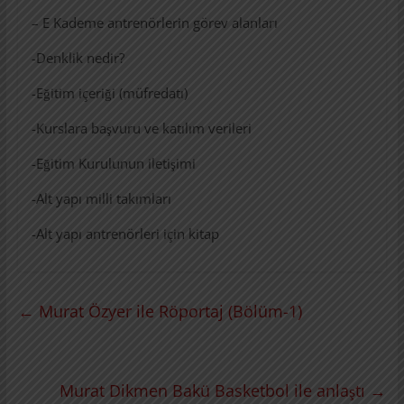
– E Kademe antrenörlerin görev alanları
-Denklik nedir?
-Eğitim içeriği (müfredatı)
-Kurslara başvuru ve katılım verileri
-Eğitim Kurulunun iletişimi
-Alt yapı milli takımları
-Alt yapı antrenörleri için kitap
←
Murat Özyer ile Röportaj (Bölüm-1)
Murat Dikmen Bakü Basketbol ile anlaştı
→