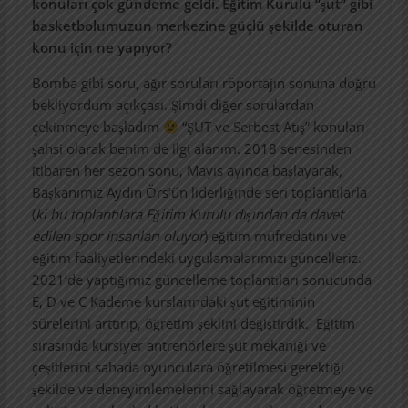
konuları çok gündeme geldi. Eğitim Kurulu “şut” gibi
basketbolumuzun merkezine güçlü şekilde oturan
konu için ne yapıyor?
Bomba gibi soru, ağır soruları röportajın sonuna doğru
bekliyordum açıkçası. Şimdi diğer sorulardan
çekinmeye başladım
“ŞUT ve Serbest Atış” konuları
şahsi olarak benim de ilgi alanım. 2018 senesinden
itibaren her sezon sonu, Mayıs ayında başlayarak,
Başkanımız Aydın Örs’ün liderliğinde seri toplantılarla
(
ki bu toplantılara Eğitim Kurulu dışından da davet
edilen spor insanları oluyor
) eğitim müfredatını ve
eğitim faaliyetlerindeki uygulamalarımızı güncelleriz.
2021’de yaptığımız güncelleme toplantıları sonucunda
E, D ve C Kademe kurslarındaki şut eğitiminin
sürelerini arttırıp, öğretim şeklini değiştirdik. Eğitim
sırasında kursiyer antrenörlere şut mekaniği ve
çeşitlerini sahada oyunculara öğretilmesi gerektiği
şekilde ve deneyimlemelerini sağlayarak öğretmeye ve