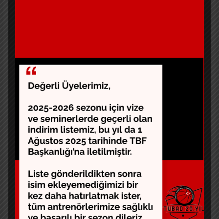
Kliniği ve Edit/Analiz Çalıştayı” adı altında bir eğitim
faaliyeti gözüküyor. Biraz açıklar mısınız lütfen. Bir
de kimler katılabiliyor? Biz de katılabilir miyiz?
J
Şu an aklıma muazzam bir fikir getirdiniz. Aslında
basketbol medyasını zaman zaman eğitimlerimize
davet ediyoruz. Neden olmasın, ilk fırsatta misafirim
olun lütfen. Buradan basketbol medyası emekçilerine
çağrıda da bulunuyorum; eğitim faaliyetleri ile ilgili
benim ile iletişime geçebilirsiniz. İlk kahveniz benden