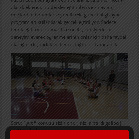
olarak eklendi. Bu dersler eğitimleri ve sınavları,
maçlardan bölümler seyredilerek, güncel bilgisayar
programları kullanılarak gerçekleştiriliyor. Sadece
teorik eğitimde kalmak istemedik, kursiyerlerin
deneyimleyerek öğrenmelerinin onlar için daha faydalı
olacağını düşündük ve bence doğru bir karar aldık.
Soru:
“Şut “ konusu sizin enerjinizi arttırdı galiba
J
edit/analiz konusunun girişini yaptığınız için şu
soruya geçmek istiyorum; resmi web sitenizde “Şut