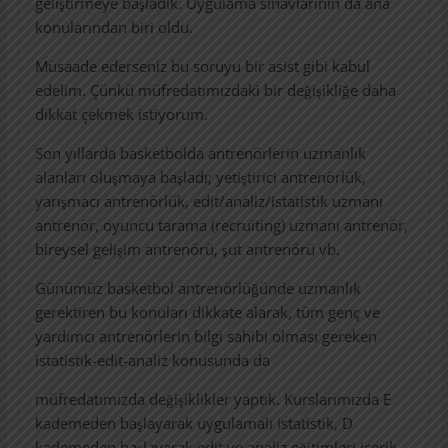
geliştirmeye başladık. Uygulama sınavlarının da ana
konularından biri oldu.
Müsaade ederseniz bu soruyu bir asist gibi kabul
edelim. Çünkü müfredatımızdaki bir değişikliğe daha
dikkat çekmek istiyorum.
Son yıllarda basketbolda antrenörlerin uzmanlık
alanları oluşmaya başladı; yetiştirici antrenörlük,
yarışmacı antrenörlük, edit/analiz/istatistik uzmanı
antrenör, oyuncu tarama (recruiting) uzmanı antrenör,
bireysel gelişim antrenörü, şut antrenörü vb.
Günümüz basketbol antrenörlüğünde uzmanlık
gerektiren bu konuları dikkate alarak, tüm genç ve
yardımcı antrenörlerin bilgi sahibi olması gereken
istatistik-edit-analiz konusunda da
müfredatımızda değişiklikler yaptık. Kurslarımızda E
kademeden başlayarak uygulamalı istatistik, D
kademeden başlayarak edit ve analiz eğitimleri içerik