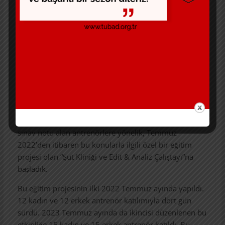
Antrenörlükte uzmanlık konuları ile ilgili konuları az
önce kısa bir giriş yaptım. Şut ve Edit/Analiz konuları
daha da detaylandırarak devam edelim o zaman.
Ülkemizdeki ve diğer ülkelerdeki altyapı takımlarının
maç ve turnuvalarını gözlemledikten sonra, Eğitim
Kurulu olarak
şut eğitimi
ve
analiz & edit
konularının
ön plana çıkartılması gerektiğini düşünerek, Şubat
2018’den itibaren C ve D kademelerine geçiş
kurslarındaki
saha uygulama sınavından
85 ve üzeri
sınav notu alan antrenörlere yönelik, Temmuz
2022’den itibaren bu konularla ilgili özel bir eğitim
projesi olan “Şut Kliniği ve Edit & Analiz Çalıştayı”na
başladık.
Bu eğitim projesinin ilki 2022 Temmuz ayında yapıldı.
12 kadın ve 12 erkek antrenör katılımıyla dört gün
sürdü. 2023 Temmuz ayında da ikincisi düzenlenen bu
etkinliğe 15 kadın ve 15 erkek antrenör katıldı. Bu