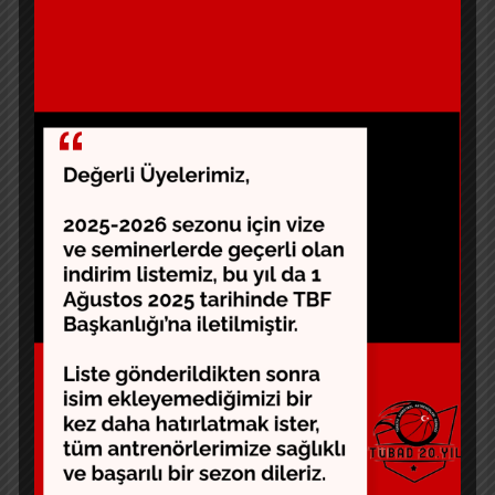
Bu tablo bize şunu söylüyor: Alperen hücumda bir dahi
olabilir ki kesinlikle NBA’ye Jokic ile beraber yeni bir
soluk getiren Star’dır. Ancak savunmada yaşadığı
konsantrasyon kaybı ve “temel alışkanlık” eksikliği onu,
rakiplerin hücum organizasyonlarında hedefi haline
dönüştürüyor. Koç Udoka, Alperen’i hedef tahtasına
koyarak aslında şunu diyor:
“Seni All-Star yapacak olan
şey hücumun yanında, mismatch ‘te ( farklı eşleşme )
kaldığında o kısa oyuncunun önünde kalma iradendir.”
Koç Udoka’nın “Direnç” Formülü: 4 Kritik Madde
Genç uzunlar, kağıdı kalemi alın. Udoka’nın “direnç”
dediği şey aslında şu 4 teknik detaydır:
Multiple Efforts (Çoklu Efor):
İlk hamlede
geçilsen bile, ikinci ve üçüncü rotasyona
yetişmekten vazgeçme. Oyunu bırakma,
gayret et.
High Hands (Yüksek Eller):
Sadece orada
durma; ellerinle şutörün görüş açısına