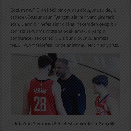
Çözüm mü?
O an kötü bir oyuncu olduğunuzu değil,
sadece vücudunuzun
“yangın alarmı”
verdiğini fark
edin. Derin bir nefes alın; dikkati hakemden çekip bir
sonraki savunma rotasına odaklamak, o yangını
söndürecek tek çaredir. Biz bunu oyuncularımıza
“NEXT PLAY” felsefesi içinde anlatmayı tercih ediyoruz.
Udoka’nın Savunma Felsefesi ve Verilerin Gerçeği