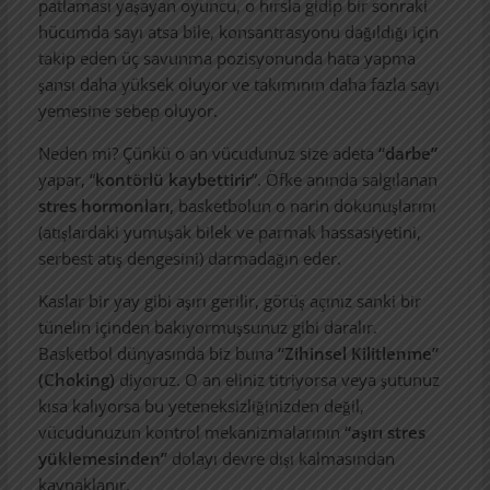
patlaması yaşayan oyuncu, o hırsla gidip bir sonraki
hücumda sayı atsa bile, konsantrasyonu dağıldığı için
takip eden üç savunma pozisyonunda hata yapma
şansı daha yüksek oluyor ve takımının daha fazla sayı
yemesine sebep oluyor.
Neden mi? Çünkü o an vücudunuz size adeta
“darbe”
yapar, “
kontörlü kaybettirir
”. Öfke anında salgılanan
stres hormonları
, basketbolun o narin dokunuşlarını
(atışlardaki yumuşak bilek ve parmak hassasiyetini,
serbest atış dengesini) darmadağın eder.
Kaslar bir yay gibi aşırı gerilir, görüş açınız sanki bir
tünelin içinden bakıyormuşsunuz gibi daralır.
Basketbol dünyasında biz buna
“Zihinsel Kilitlenme”
(Choking)
diyoruz. O an eliniz titriyorsa veya şutunuz
kısa kalıyorsa bu yeteneksizliğinizden değil,
vücudunuzun kontrol mekanizmalarının
“aşırı stres
yüklemesinden”
dolayı devre dışı kalmasından
kaynaklanır.