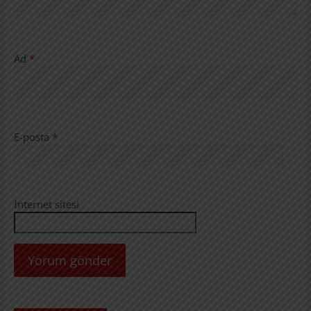
Ad
*
E-posta
*
İnternet sitesi