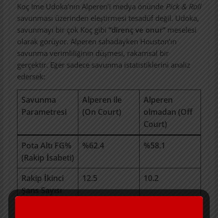
Koç Ime Udoka’nın Alperen’i medya önünde
Pick & Roll
savunması üzerinden eleştirmesi tesadüf değil. Udoka,
savunmayı bir çok Koç gibi
“direnç ve onur”
meselesi
olarak görüyor. Alperen sahadayken Houston’ın
savunma verimliliğinin düşmesi, rakamsal bir
gerçektir. Eğer sadece savunma istatistiklerini analiz
edersek:
Savunma
Alperen ile
Alperen
Parametresi
(On Court)
olmadan (Off
Court)
Pota Altı FG%
%62.4
%58.1
(Rakip İsabeti)
Rakip İkinci
12.5
10.2
Şans Sayısı