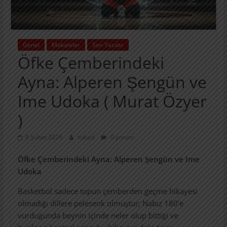
Genel
Makaleler
Son Yazılar
Öfke Çemberindeki
Ayna: Alperen Şengün ve
Ime Udoka ( Murat Özyer
)
8 Şubat 2026
tubad
0 yorum
Öfke Çemberindeki Ayna: Alperen Şengün ve Ime
Udoka
Basketbol sadece topun çemberden geçme hikayesi
olmadığı dillere pelesenk olmuştur; Nabız 180’e
vurduğunda beynin içinde neler olup bittiği ve