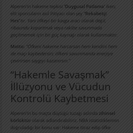
Alperen’in hakeme tepkisi
‘Duygusal Patlama’
iken;
elit sporcuların asıl ihtiyacı olan şey “
Rekabetçi
Hırs
”
tır. Yani öfkeyi bir kavga aracı olarak değil,
ribaundu kopartmak veya rakibe savunmada
geçilmemek için bir güç kaynağı olarak kullanmaktır.
Motto:
“Öfkeni hakeme harcarsan hem kendini hem
de maçı kaybedersin; öfkeni savunmanda enerjiye
çevirirsen saygıyı kazanırsın.”
“Hakemle Savaşmak”
İllüzyonu ve Vücudun
Kontrolü Kaybetmesi
Alperen’in bu maçta düştüğü tuzağı aslında
zihinsel
körlüktür
olarak adlandırabiliriz. NBA istatistiklerinin
doğruladığı bir konu var: Hakeme itiraz edip öfke