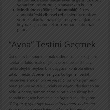
yaparken, rebound için savaşırken kullan.
Mindfulness (Bilinçli Farkındalık):
Stres
anındaki
‘eski zihinsel refleksleri’
kırmak ve
yerine sakin kalmayı öğreten yeni alışkanlıklar
koymak için zihinsel antrenmanı rutin hale
getir.
“Ayna” Testini Geçmek
Üst düzey bir sporcu olmak sadece istatistik kağıdını
sayılarla doldurmak değildir; skor tabelası 25 sayı
farkla aleyhinizeyken bile duygusal kontrolü elinde
tutabilmektir. Alperen Şengün, bu ligin en parlak
mücevherlerinden biri ve yaşadığı bu “öfke çemberi”,
onun gelişim yolculuğundaki en değerli derslerden biri
oldu. Alperen, sürecin hatasını hızla kabullenip bir
sonraki maç için hamlesini en öğretici şekilde yaptı:
“Bileğim ağrıyor diye bahane üretemem; herkesten
önce benim aynaya bakmam lazım. Her gece sahaya