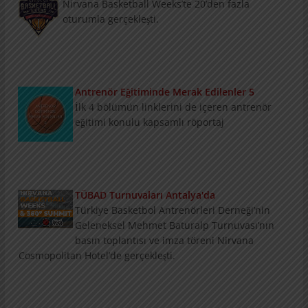
Nirvana Basketball Weeks’te 20’den fazla
oturumla gerçekleşti.
Antrenör Eğitiminde Merak Edilenler 5
İlk 4 bölümün linklerini de içeren antrenör
eğitimi konulu kapsamlı röportaj
TÜBAD Turnuvaları Antalya'da
Türkiye Basketbol Antrenörleri Derneği’nin
Geleneksel Mehmet Baturalp Turnuvası’nın
basın toplantısı ve imza töreni Nirvana
Cosmopolitan Hotel’de gerçekleşti.
Konu ve Konuklarıyla Summit