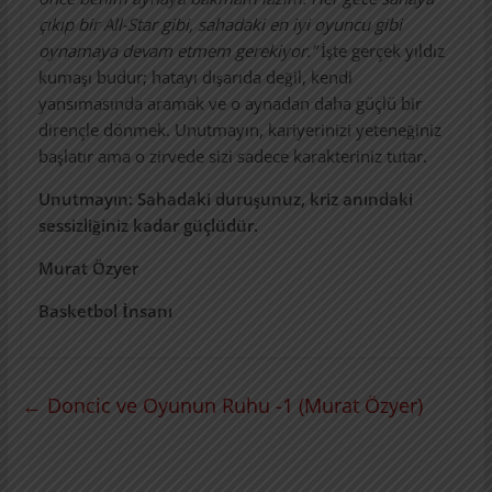
çıkıp bir All-Star gibi, sahadaki en iyi oyuncu gibi
oynamaya devam etmem gerekiyor.”
İşte gerçek yıldız
kumaşı budur; hatayı dışarıda değil, kendi
yansımasında aramak ve o aynadan daha güçlü bir
dirençle dönmek. Unutmayın, kariyerinizi yeteneğiniz
başlatır ama o zirvede sizi sadece karakteriniz tutar.
Unutmayın: Sahadaki duruşunuz, kriz anındaki
sessizliğiniz kadar güçlüdür.
Murat Özyer
Basketbol İnsanı
←
Doncic ve Oyunun Ruhu -1 (Murat Özyer)