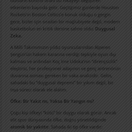
bunların kontrol oranı bu hikayeyi değiştiren
etkenlerin başında gelir. Geçtiğimiz günlerde Houston
Rockets’ın Boston Celtics’e konuk olduğu o gergin
gece, bizler için sıradan bir mağlubiyete değil, modern
basketbolun en kritik dersine sahne oldu:
Duygusal
Zeka.
A Milli Takımımızın yıldız oyuncularından Alperen
Şengün’ün hakem kararına verdiği tepkiyle oyun dışı
kalması ve ardından Koç Ime Udoka’nın “dirençsizlik”
eleştirisi, her profesyonel adayının ve genç antrenörün
duvarına asması gereken bir vaka analizidir. Gelin,
sahadaki bu “duygusal depremi” bir yıkım değil, bir
inşa süreci olarak ele alalım.
Öfke: Bir Yakıt mı, Yoksa Bir Yangın mı?
Çoğu kişi öfkeyi “kötü” bir duygu olarak görür. Ancak
elit spor dünyasında öfke, doğru yönetildiğinde
atomik bir yakıttır.
Sahada iki tip öfke vardır: