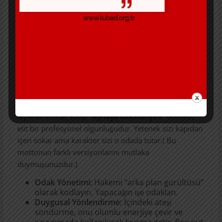
müdahale et.
Physical Presence (Fiziksel Varlık):
Rakip drive
ederken göğsünle çarpışmayı kabul et,
“yumuşak” olma. Direnç göster, temas almayı
bil.
Defensive Communication ( Savunmada
İletişim) :
Arkada sessiz kalma; savunmanın
orkestra şefi ol. Takımı yönlendir.
Çözüm: Zihinsel Antrenman ve “Ayna” Testi
Alperen’in maç sonu
“Aynaya bakmalıyım”
demesi,
elit bir profesyonel olgunluğudur. Yetenek sizi kapıdan
içeri sokar ama karakter sizi o odada tutar.( Bu
mottonun farklı versiyonlarını mutlaka
duymuşunuzdur.)
Odak Yönetimi:
Hakemi “arka plan gürültüsü”
olarak kodlayın. Yapacağın işe odaklan.
Duygusal Yönlendirme:
İçindeki ateşi
söndürme, onu olumlu enerjiye çevir ve
savunmada kullanılacak kıvama getir. Box out