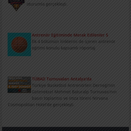
Antrenör Eğitiminde Merak Edilenler 5
İlk 4 bölümün linklerini de içeren antrenör
eğitimi konulu kapsamlı röportaj
TÜBAD Turnuvaları Antalya'da
Türkiye Basketbol Antrenörleri Derneği’nin
Geleneksel Mehmet Baturalp Turnuvası’nın
basın toplantısı ve imza töreni Nirvana
Cosmopolitan Hotel’de gerçekleşti.