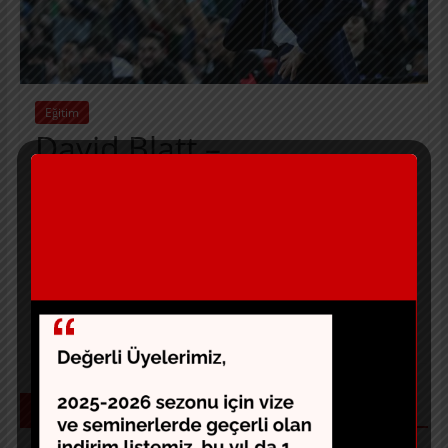
Eğitim
David Blatt –
Darüşşafaka
,
,
24 Ekim 2018
tubad
downscreen
handoff
spacing
3 ve 2 alçak postlara, 4 ve 5 dirseklere yerleşir. 1 sol
kanada doğru top sürerek hareketlenir. 5 ve 4
Devam
SON YAZILAR