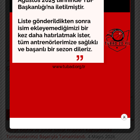
Kademe
(D) Kurs
Kaynak: www.tbf.org.tr
←
Bölgesel Antrenör Gelişim Semineri
Gaziantep’te Düzenlendi
Genel Kurul Toplantı Çağrısı
→
SON YAZILAR
Hurşit Baytok ve Jülide Sonat Projeleri Kapsamında
Turnuvalarımız Başarıyla Tamamlandı.
4 Mayıs 2026