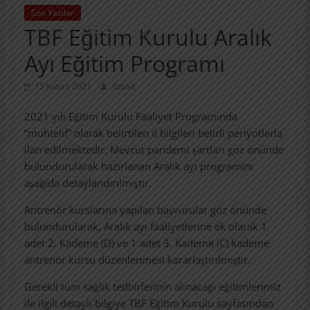
Son Yazılar
TBF Eğitim Kurulu Aralık
Ayı Eğitim Programı
15 Kasım 2021
tubad
2021 yılı Eğitim Kurulu Faaliyet Programında
“muhtelif” olarak belirtilen il bilgileri belirli periyotlarla
ilan edilmektedir. Mevcut pandemi şartları göz önünde
bulundurularak hazırlanan Aralık ayı programını
aşağıda detaylandırılmıştır.
Antrenör kurslarına yapılan başvurular göz önünde
bulundurularak, Aralık ayı faaliyetlerine ek olarak 1
adet 2. Kademe (D) ve 1 adet 3. Kademe (C) kademe
antrenör kursu düzenlenmesi kararlaştırılmıştır.
Gerekli tüm sağlık tedbirlerinin alınacağı eğitimlerimiz
ile ilgili detaylı bilgiye TBF Eğitim Kurulu sayfasından