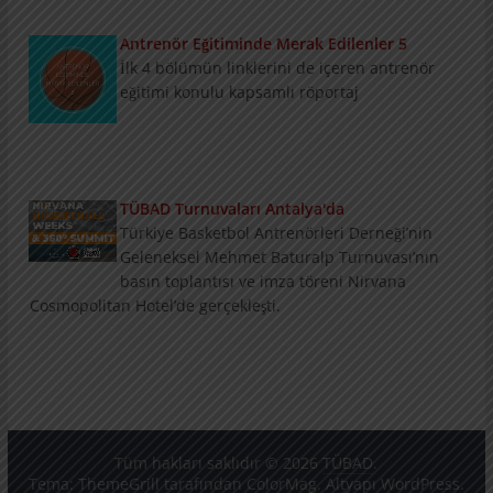
Antrenör Eğitiminde Merak Edilenler 5
İlk 4 bölümün linklerini de içeren antrenör
eğitimi konulu kapsamlı röportaj
TÜBAD Turnuvaları Antalya'da
Türkiye Basketbol Antrenörleri Derneği’nin
Geleneksel Mehmet Baturalp Turnuvası’nın
basın toplantısı ve imza töreni Nirvana
Cosmopolitan Hotel’de gerçekleşti.
Konu ve Konuklarıyla Summit
3 bölümlük konu ve konukların tanıtımını
içeren Nirvana Basketball Weeks Summit
Programı
Tüm hakları saklıdır © 2026
TÜBAD
.
Tema:
ThemeGrill
tarafından ColorMag. Altyapı
WordPress
.