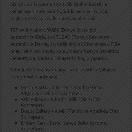
olarak 550 TL yerine 100 TL’lik katılım bedeli ile
gerçekleştirilmesi kararlaştırıldı. Seminer Türkçe,
İngilizce ve Arapça dillerinde yayınlanacak.
TBF önderliğinde, WABC (Dünya Basketbol
Antrenörleri Birliği) ve TÜBAD (Türkiye Basketbol
Antrenörler Derneği) iş birlikleriyle düzenlenecek, FIBA
onaylı seminerin açılış konuşmasını Türkiye Basketbol
Federasyonu Başkanı Hidayet Türkoğlu yapacak.
Seminerde yer alacak dünyaca ünlü yerli ve yabancı
konuşmacılar arasında;
Metin Ağırbaşoğlu – Fenerbahçe Beko
Altyapılar Teknik Sorumlusu
Aziz Akkaya – A Kadın Milli Takım Eski
Antrenörü
Doğuş Balbay – A Milli Takım ve Anadolu Efes
SK Kaptanı
Erdem Can – Fenerbahçe Beko Yardımcı
Antrenörü