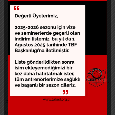
Uluslararası Basketbol Antrenör Semineri’nin kayıtları
önce e-Devlet sistemi, ardından TBF Akademi
platformu üzerinden, 23 Temmuz 2020 saat 18.00’e
kadar gerçekleştirilebilecek.
Kaynak: www.tbf.org.tr
←
7. Buluşmamızda Marmara’daydık
Aidat Ödemeleri Hakkında
→
Bir yanıt yazın
E-posta adresiniz yayınlanmayacak.
Gerekli alanlar
*
ile