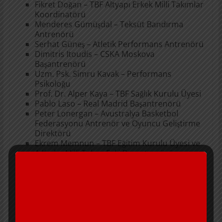
Fikret Doğan – TBF Altyapı Erkek Milli Takımlar
Koordinatörü
Menderes Gümüşdal – Teksüt Bandırma
Antrenörü
Serhat Güneş – Atletik Performans Antrenörü
Dimitris Itoudis – CSKA Moskova
Başantrenörü
Uzm. Psk. Simru Kavak – Performans
Psikoloğu
Prof. Dr. Alper Kaya – TBF Sağlık Kurulu Üyesi
Pablo Laso – Real Madrid Başantrenörü
Peter Lonergan – Avustralya Basketbol
Federasyonu Antrenör ve Oyuncu Geliştirme
Direktörü
Ekrem Memnun – TBF Eğitim Kurulu Üyesi ve
A Kadın Milli Takım Eski Başantrenörü
Allison McNeill – Kanada A Kadın Milli Takım
Eski Başantrenörü
Don Showalter – ABD Altyapı Milli Takımları
Antrenör Direktörü
Dr. Öğr. Ü. Kerem Ülkü – TBF Sağlık Kurulu
Üyesi gibi isimler bulunuyor.