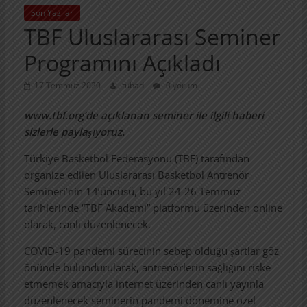
Son Yazılar
TBF Uluslararası Seminer
Programını Açıkladı
17 Temmuz 2020
tubad
0 yorum
www.tbf.org’de açıklanan seminer ile ilgili haberi
sizlerle paylaşıyoruz.
Türkiye Basketbol Federasyonu (TBF) tarafından
organize edilen Uluslararası Basketbol Antrenör
Semineri’nin 14’üncüsü, bu yıl 24-26 Temmuz
tarihlerinde “TBF Akademi” platformu üzerinden online
olarak, canlı düzenlenecek.
COVID-19 pandemi sürecinin sebep olduğu şartlar göz
önünde bulundurularak, antrenörlerin sağlığını riske
etmemek amacıyla internet üzerinden canlı yayınla
düzenlenecek seminerin pandemi dönemine özel