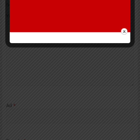
işaretlenmişlerdir
Yorum
*
Ad
*