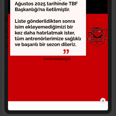
Bir yanıt yazın
E-posta adresiniz yayınlanmayacak.
Gerekli alanlar
*
ile
işaretlenmişlerdir
Yorum
*