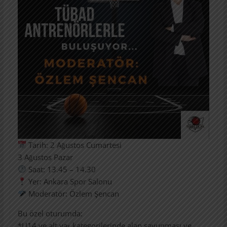
Tarih: 2 Ağustos Cumartesi
3 Ağustos Pazar
Saat: 13.45 – 14.30
Yer: Ankara Spor Salonu
Moderatör: Özlem Şencan
Bu özel oturumda:
*U14 ve alt yaş kategorilerinde alan savunması ve