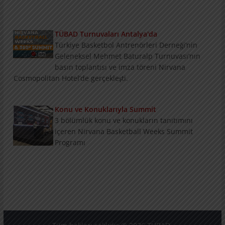
TÜBAD Turnuvaları Antalya'da
Türkiye Basketbol Antrenörleri Derneği’nin
Geleneksel Mehmet Baturalp Turnuvası’nın
basın toplantısı ve imza töreni Nirvana
Cosmopolitan Hotel’de gerçekleşti.
Konu ve Konuklarıyla Summit
3 bölümlük konu ve konukların tanıtımını
içeren Nirvana Basketball Weeks Summit
Programı
Kariyer Fırsatları
TÜBAD olarak, basketbol dünyasındaki
antrenörler ve kulüpler için yeni bir platform
oluşturduk.