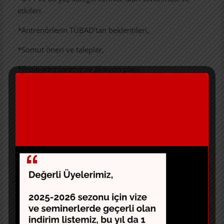
etkileri
*Antrenörlerin TÜBAD’tan beklentileri,
*Somut öneri ve talepler,
*Proje adımlarımız ve aksiyon planı
şeffaf şekilde paylaşılacak ve birlikte tartışılacak.
Bu interaktif sohbette sen de yerini al, katkı ver,
birlikte üretelim.
Mesleğimizin ülkemizdeki geleceğine ortak akılla yön
verelim!
←
TÜM ANTRENÖRLERİ DAVET EDİYORUZ!
Türkiye Elit Şutörün Peşinde (1)
→