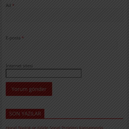
Ad
*
E-posta
*
İnternet sitesi
SON YAZILAR
Hurşit Baytok ve Jülide Sonat Projeleri Kapsamında