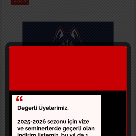
Devam
Eğitim
UCONN Huskies- 4 Low Chicago
5 Aralık 2018
tubad
1 top çıkarır diğer oyuncular 4 aşağı şeklinde dizilir. 4 ve