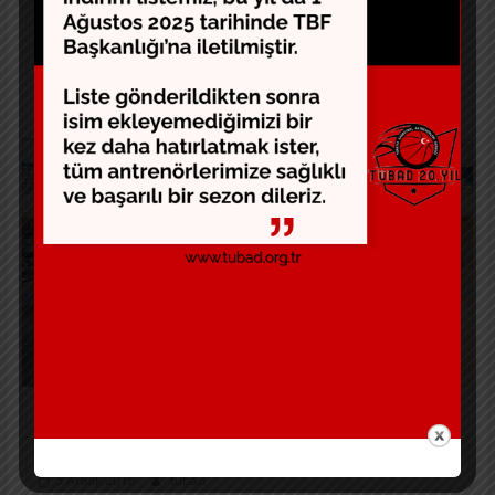
5 dışarı çözülürler ve 5 topu alır. 1 kornere
Devam
Son Yazılar
Sakarya’da Ozan Bulkaz Dönemi
5 Aralık 2018
tubad