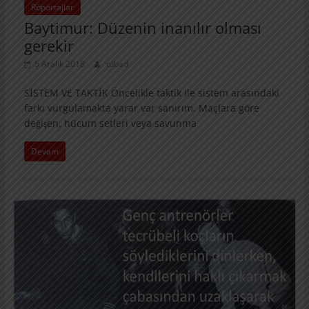
Röpörtajlar
Baytimur: Düzenin inanılır olması
gerekir
5 Aralık 2018
tubad
SİSTEM VE TAKTİK Öncelikle taktik ile sistem arasındaki
farkı vurgulamakta yarar var sanırım. Maçlara göre
değişen, hücum setleri veya savunma
Devam