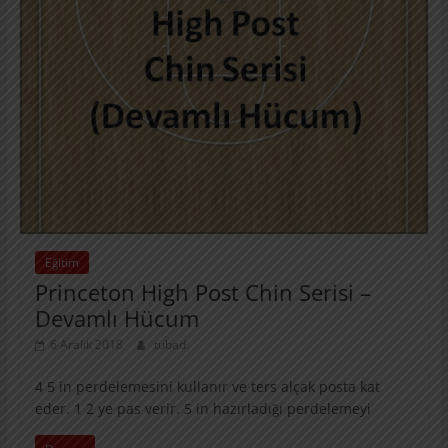
Eğitim
Princeton High Post Chin Serisi –
Devamlı Hücum
6 Aralık 2018
tubad
4 5 in perdelemesini kullanır ve ters alçak posta kat
eder. 1 2 ye pas verir. 5 in hazırladığı perdelemeyi