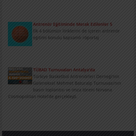
Antrenör Eğitiminde Merak Edilenler 5
İlk 4 bölümün linklerini de içeren antrenör
eğitimi konulu kapsamlı röportaj
TÜBAD Turnuvaları Antalya'da
Türkiye Basketbol Antrenörleri Derneği’nin
Geleneksel Mehmet Baturalp Turnuvası’nın
basın toplantısı ve imza töreni Nirvana
Cosmopolitan Hotel’de gerçekleşti.
Konu ve Konuklarıyla Summit
3 bölümlük konu ve konukların tanıtımını
içeren Nirvana Basketball Weeks Summit
Programı