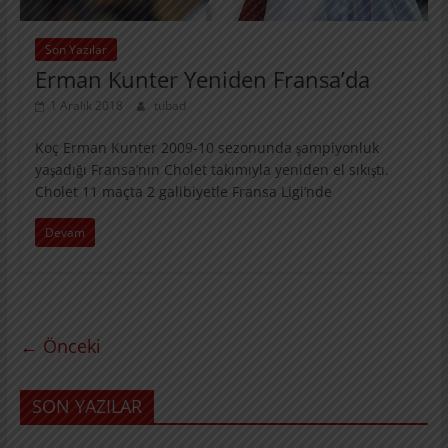
Son Yazılar
Erman Kunter Yeniden Fransa’da
1 Aralık 2018
tubad
Koç Erman Kunter 2009-10 sezonunda şampiyonluk
yaşadığı Fransa’nın Cholet takımıyla yeniden el sıkıştı.
Cholet 11 maçta 2 galibiyetle Fransa Ligi’nde
Devam
← Önceki
SON YAZILAR