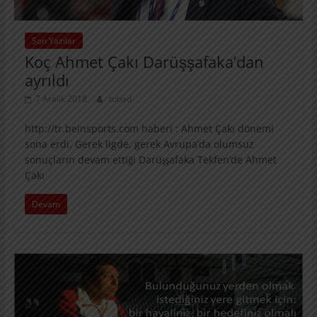
Son Yazılar
Koç Ahmet Çakı Darüşşafaka’dan
ayrıldı
7 Aralık 2018
tubad
http://tr.beinsports.com haberi : Ahmet Çakı dönemi
sona erdi. Gerek ligde, gerek Avrupa’da olumsuz
sonuçların devam ettiği Darüşşafaka Tekfen’de Ahmet
Çakı
Devam