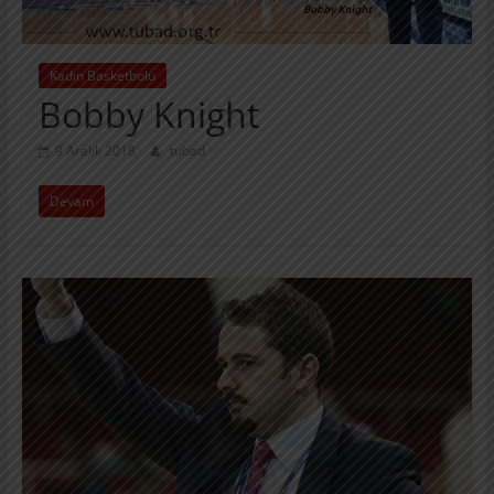
Kadın Basketbolu
Bobby Knight
9 Aralık 2018
tubad
Devam