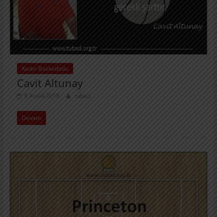
Kadın Basketbolu
Cavit Altunay
6 Aralık 2018
tubad
Devam