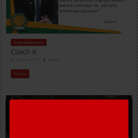
Kadın Basketbolu
Coach K
20 Ocak 2019
tubad
Devam