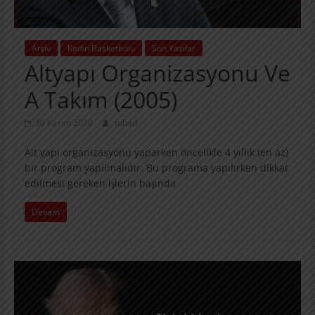
Arşiv
Kadın Basketbolu
Son Yazılar
Altyapı Organizasyonu Ve
A Takım (2005)
30 Kasım 2020
tubad
Alt yapı organizasyonu yaparken öncelikle 4 yıllık (en az)
bir program yapılmalıdır. Bu programa yapılırken dikkat
edilmesi gereken işlerin başında
Devam