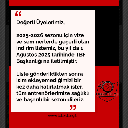
Kadın Basketbolu
Pete Carill
14 Ocak 2019
tubad
Devam