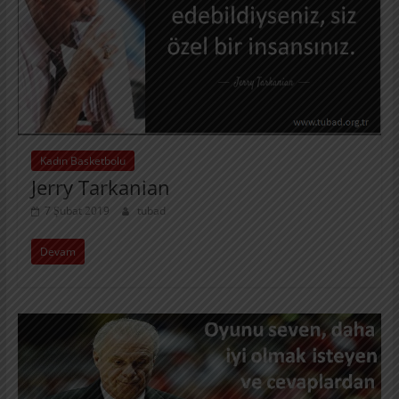
Kadın Basketbolu
Jerry Tarkanian
7 Şubat 2019
tubad
Devam