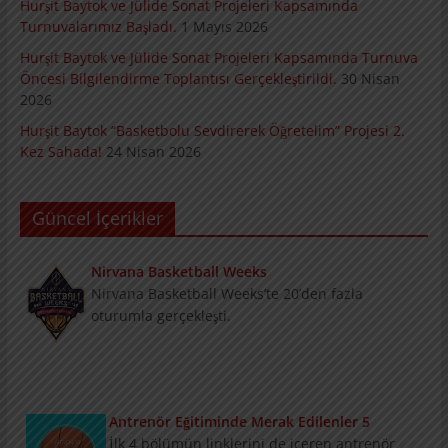
Hurşit Baytok ve Jülide Sonat Projeleri Kapsamında
Turnuvalarımız Başladı.
1 Mayıs 2026
Hurşit Baytok ve Jülide Sonat Projeleri Kapsamında Turnuva
Öncesi Bilgilendirme Toplantısı Gerçekleştirildi.
30 Nisan
2026
Hurşit Baytok “Basketbolu Sevdirerek Öğretelim” Projesi 2.
Kez Sahada!
24 Nisan 2026
Güncel İçerikler
Nirvana Basketball Weeks
Nirvana Basketball Weeks’te 20’den fazla
oturumla gerçekleşti.
Antrenör Eğitiminde Merak Edilenler 5
İlk 4 bölümün linklerini de içeren antrenör