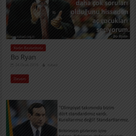
Kadın Basketbolu
Bo Ryan
24 Ocak 2019
tubad
Devam