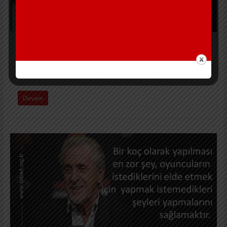
Kadın Basketbolu
Ettore Messina
8 Ocak 2019
tubad
Devam