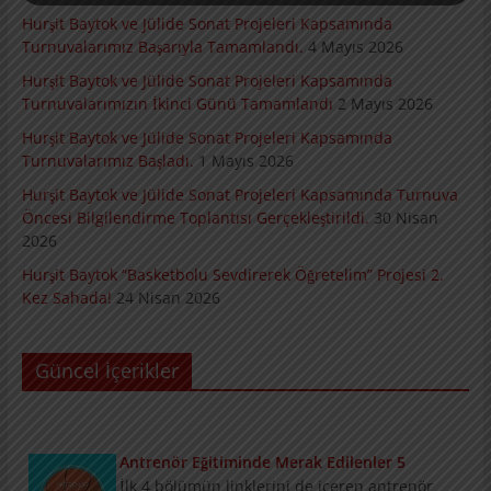
Hurşit Baytok ve Jülide Sonat Projeleri Kapsamında
Turnuvalarımız Başarıyla Tamamlandı.
4 Mayıs 2026
Hurşit Baytok ve Jülide Sonat Projeleri Kapsamında
Turnuvalarımızın İkinci Günü Tamamlandı
2 Mayıs 2026
Hurşit Baytok ve Jülide Sonat Projeleri Kapsamında
Turnuvalarımız Başladı.
1 Mayıs 2026
Hurşit Baytok ve Jülide Sonat Projeleri Kapsamında Turnuva
Öncesi Bilgilendirme Toplantısı Gerçekleştirildi.
30 Nisan
2026
Nirvana Basketball Weeks
Hurşit Baytok “Basketbolu Sevdirerek Öğretelim” Projesi 2.
Nirvana Basketball Weeks’te 20’den fazla
Kez Sahada!
24 Nisan 2026
oturumla gerçekleşti.
Güncel İçerikler
Antrenör Eğitiminde Merak Edilenler 5
İlk 4 bölümün linklerini de içeren antrenör
eğitimi konulu kapsamlı röportaj