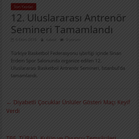
Son Yazılar
12. Uluslararası Antrenör
Semineri Tamamlandı
6 Ekim 2018
tubad
0 yorum
Türkiye Basketbol Federasyonu işbirliği içinde Sinan
Erdem Spor Salonunda organize edilen 12.
Uluslararası Basketbol Antrenör Semineri, İstanbul’da
tamamlandı.
←
Diyabetli Çocuklar Ünlüler Gösteri Maçı Keyif
Verdi
TBF, TÜBAD, Kulüp ve Oyuncu Temsilcileri