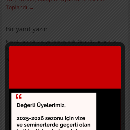
Toplandı
→
Bir yanıt yazın
E-posta adresiniz yayınlanmayacak.
Gerekli alanlar
*
ile
işaretlenmişlerdir
Yorum
*