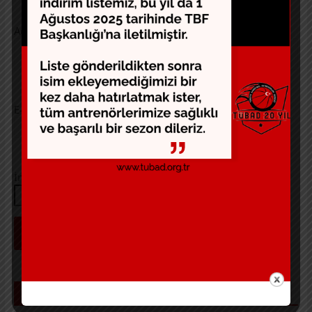
Ad
*
E-posta
*
İnternet sitesi
SON YAZILAR