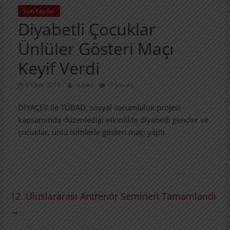
Son Yazılar
Diyabetli Çocuklar
Ünlüler Gösteri Maçı
Keyif Verdi
6 Ekim 2018
tubad
0 yorum
DİYAÇEV ile TÜBAD, sosyal sorumluluk projesi
kapsamında düzenlediği etkinlikte diyabetli gençler ve
çocuklar, ünlü isimlerle gösteri maçı yaptı.
12. Uluslararası Antrenör Semineri Tamamlandı
→