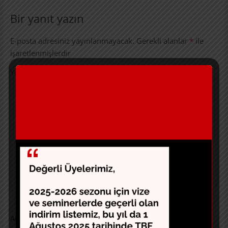
Bir yanıt yazın
E-posta adresiniz yayınlanmayacak.
Gerekli alanlar
*
ile
işaretlenmişlerdir
Yorum
*
Ad
*