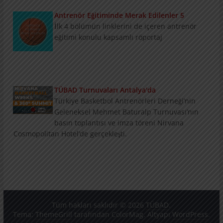
Antrenör Eğitiminde Merak Edilenler 5
İlk 4 bölümün linklerini de içeren antrenör
eğitimi konulu kapsamlı röportaj
TÜBAD Turnuvaları Antalya'da
Türkiye Basketbol Antrenörleri Derneği’nin
Geleneksel Mehmet Baturalp Turnuvası’nın
basın toplantısı ve imza töreni Nirvana
Cosmopolitan Hotel’de gerçekleşti.
Konu ve Konuklarıyla Summit
3 bölümlük konu ve konukların tanıtımını
içeren Nirvana Basketball Weeks Summit
Programı
Tüm hakları saklıdır © 2026
TÜBAD
.
Tema:
ThemeGrill
tarafından ColorMag. Altyapı
WordPress
.