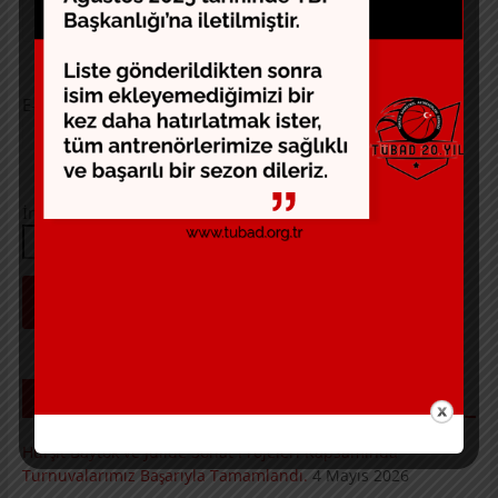
E-posta
*
İnternet sitesi
SON YAZILAR
Hurşit Baytok ve Jülide Sonat Projeleri Kapsamında
Turnuvalarımız Başarıyla Tamamlandı.
4 Mayıs 2026