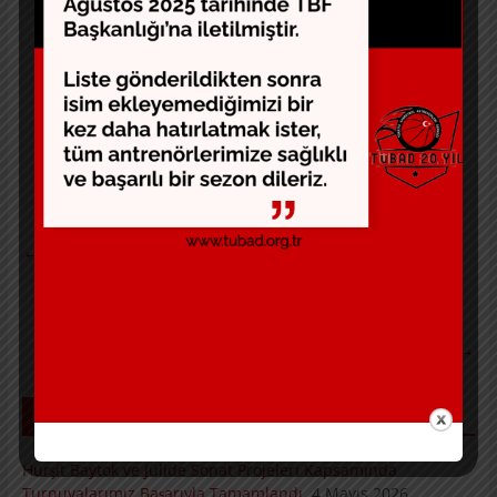
İlk toplantı tarihi sosyal medya hesaplarımızdan
duyurulacak
←
Hayri Solmaz (Mart 2004)
Sitemizde Yeni Bir Köşe
→
SON YAZILAR
Hurşit Baytok ve Jülide Sonat Projeleri Kapsamında
Turnuvalarımız Başarıyla Tamamlandı.
4 Mayıs 2026