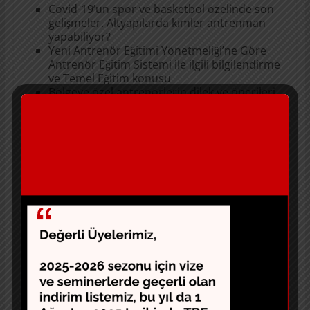
Covid-19’un spor ve basketbol özelinde son
gelişmeler. Altyapılarda kimler antrenman
yapabiliyor?
Yeni Antrenör Eğitimi Yönetmeliği’ne Göre
Antrenör Eğitim Sistemi ile ilgili bilgilendirme
ve Temel Eğitim konusu
Bölgeye özel antrenörlerin dilek ve önerileri