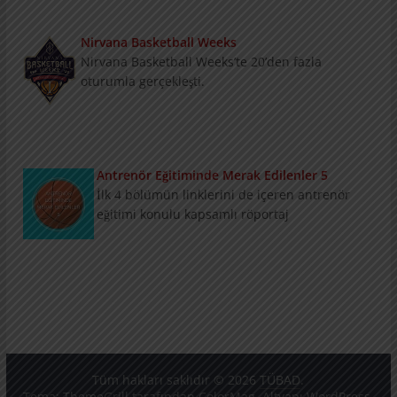
Nirvana Basketball Weeks
Nirvana Basketball Weeks’te 20’den fazla
oturumla gerçekleşti.
Antrenör Eğitiminde Merak Edilenler 5
İlk 4 bölümün linklerini de içeren antrenör
eğitimi konulu kapsamlı röportaj
TÜBAD Turnuvaları Antalya'da
Türkiye Basketbol Antrenörleri Derneği’nin
Geleneksel Mehmet Baturalp Turnuvası’nın
basın toplantısı ve imza töreni Nirvana
Tüm hakları saklıdır © 2026
TÜBAD
.
Cosmopolitan Hotel’de gerçekleşti.
Tema:
ThemeGrill
tarafından ColorMag. Altyapı
WordPress
.