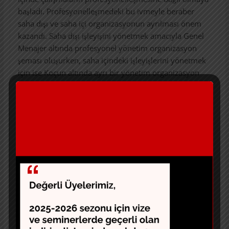
başladı. Profesyonelleşmedeki bu ivmeyle beraber
saha dışı ve saha içi organizasyonun ayrılması önem
kazandı. Saha dışı işleyişini yönetmek amacıyla Genel
Menajer altında profesyonel yönetim organizasyon
şeması oluşurken, saha içindeki işleyişlerini yönetmek
için ise Koçun altında ayrı bir yönetim organizasyon
şeması oluştu ve sportif başarının sürdürebilmesi için
Sporcu Sağlığı ve Fiziksel Performans departmanları
devreye girdi.
Bu noktada Kondisyonerler olarak Antrenman Bilimi
ve destekleyici alanlarda gerekli akademik ve pratik
eğitimleri alıp sahaya taşıyan profesyoneller olarak
Fiziksel Performans alanında Kuvvet, Kondisyon,
Dayanıklılık, Hız gibi fiziksel kapasitelerle birlikte
motor beceri gelişimi, öğrenilmiş becerilerin sahaya
aktarımı alanlarında çalışmak üzere görev almaya
başladık.
Basketbol Kondisyonerleri Birliği olarak amaçlarımız;