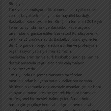
Birliğiyiz.
Türkiyede kondisyonerlik alanında uzun yıllar emek
vermiş büyüklerimizin yıllardır hayalini kurduğu
Basketbol Kondisyonerleri Birliğinin temelleri 2019 yılı
Temmuz ayında Türkiye Basketbol Federasyonu
tarafından organize edilen Basketbol Kondisyonerlik
Sertifika Eğitimi’nde atıldı. Basketbol Kondisyonerleri
Birliği o günden bugüne etkin işbirliği ve profesyonel
organizasyon yapısıyla mesleğimizin,
meslektaşlarımızın ve Türk basketbolunun gelişimine
destek amacıyla çeşitli alanlarda çalışmalarını
sürdürmektedir.
1891 yılında Dr. James Naismith tarafından
tanıtıldığından bu yana oyun kurallarının ve saha
ölçülerinin zamanla değişmesiyle insanlar için bir hobi
ve oyun olmanın ötesine geçerek bir spor branşı ve
profesyonel bir meslek haline gelen Basketbolda
başarı gün geçtikçe hem saha dışında hem de saha
içinde çalışmaların profesyonelleşmesine bağlı olmaya