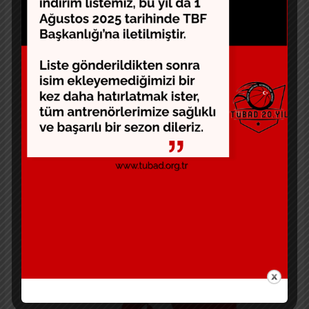
Kuvvet ve Kondisyon alanında yüksek profesyonel
standartları belirlemek ve korumak, iyi uygulama, bilgi
ve araştırmaların yayılmasını sağlamak, üyelerimiz
arasında iletişimi geliştirmek, üyelerin teknik ve teorik
gelişimlerini destekleyici eğitim çalışmaları yapmak,
üyelerimizi ilgilendiren konu ve alanlarda birliği gerekli
platformlarda temsil etmek, üyelerimiz aracılığıyla tüm
sporculara en yüksek standartta hizmet etmektir.
Saygılarımızla spor kamuoyunun ilgi ve bilgisine
sunarız.
Basketbol Kondisyonerleri Birliği