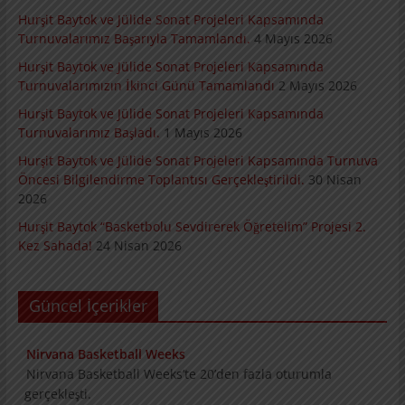
Hurşit Baytok ve Jülide Sonat Projeleri Kapsamında
Turnuvalarımız Başarıyla Tamamlandı.
4 Mayıs 2026
Hurşit Baytok ve Jülide Sonat Projeleri Kapsamında
Turnuvalarımızın İkinci Günü Tamamlandı
2 Mayıs 2026
Hurşit Baytok ve Jülide Sonat Projeleri Kapsamında
Turnuvalarımız Başladı.
1 Mayıs 2026
Hurşit Baytok ve Jülide Sonat Projeleri Kapsamında Turnuva
Öncesi Bilgilendirme Toplantısı Gerçekleştirildi.
30 Nisan
2026
Hurşit Baytok “Basketbolu Sevdirerek Öğretelim” Projesi 2.
Kez Sahada!
24 Nisan 2026
Güncel İçerikler
Nirvana Basketball Weeks
Nirvana Basketball Weeks’te 20’den fazla
oturumla gerçekleşti.