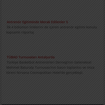
Antrenör Eğitiminde Merak Edilenler 5
İlk 4 bölümün linklerini de içeren antrenör
eğitimi konulu kapsamlı röportaj
TÜBAD Turnuvaları Antalya'da
Türkiye Basketbol Antrenörleri Derneği’nin
Geleneksel Mehmet Baturalp Turnuvası’nın
basın toplantısı ve imza töreni Nirvana
Cosmopolitan Hotel’de gerçekleşti.
Konu ve Konuklarıyla Summit
3 bölümlük konu ve konukların tanıtımını
içeren Nirvana Basketball Weeks Summit