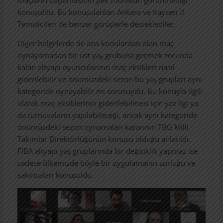
konuşuldu. Bu konuşulanları Ankara ve Kayseri İl
Temsilcileri de benzer görüşlerle desteklediler.
Diğer bölgelerde de ana konulardan olan maç
oynayamadan bir üst yaş grubuna geçmek zorunda
kalan altyapı oyuncularının maç eksikleri nasıl
giderilebilir ve önümüzdeki sezon bu yaş grupları aynı
kategoride oynayabilir mi sorusuydu. Bu konuyla ilgili
olarak maç eksiklerinin giderilebilmesi için yaz ligi ya
da turnuvaların yapılabileceği, ancak aynı kategoride
önümüzdeki sezon oynamaları kararının TBG Milli
Takımlar Direktörlüğünün konusu olduğu anlatıldı.
FIBA altyapı yaş gruplarında bir değişiklik yapmaz ise
sadece ülkemizde böyle bir uygulamanın zorluğu ve
sakıncaları konuşuldu.