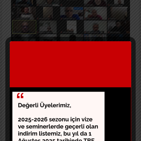
Bölgesel Liglerin tekrar faaliyete geçme konusu bu
toplantı da önemli bir yer buldu. Sohbetin moderatörü
Necati Güler konuyla ilgili görüşlerini “…
antrenörlerimizin ve kulüplerinin somut katılıma
konusunda dileklerini il temsilciliklerinde birleştirerek
beraberce TBF’ye iletme aşamasında biz de dernek
olarak olumlu görüşlerimizi bildiririz.” şeklinde
yineledi.
Pandemi öncesi ve sırasında TÜBAD’ın ihtiyacı olan
üyelerine sağlık odaklı sosyal yardım yaptığı ve
yapmaya devam edeceği bilgisi verilirken, 2019 Nisan
ayından günümüze yapılan bilgilendirmelerde