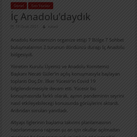
Genel
Son Yazılar
İç Anadolu’daydık
19 Ocak 2021
tubad
Anadolu Komitemizin organize ettiği 7 Bölge 7 Sohbet
buluşmalarının 2.turunun dördüncü durağı İç Anadolu
bölgesiydi.
Yönetim Kurulu Üyemiz ve Anadolu Komitemiz
Başkanı Necati Güler’in açılış konuşmasıyla başlayan
toplantı Doç.Dr. İlker Yücesir’in Covid 19
bilgilendirmesiyle devam etti. Yücesir bu
konuşmasında farklı olarak, aşının pandeminin seyrini
nasıl etkileyebileceği konusunda görüşlerini aktardı.
Ardından soruları yanıtladı.
Altyapı liglerinin başlama takvimi planlamasının
hazırlanmasına rağmen şu an için okullar açılmadan
maçların başlamasının pek mümkün görünmediği