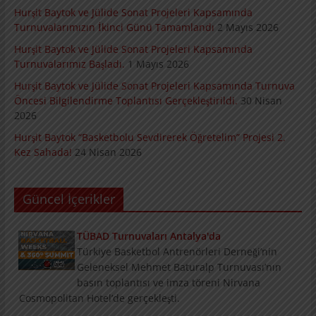
Hurşit Baytok ve Jülide Sonat Projeleri Kapsamında
Turnuvalarımızın İkinci Günü Tamamlandı
2 Mayıs 2026
Hurşit Baytok ve Jülide Sonat Projeleri Kapsamında
Turnuvalarımız Başladı.
1 Mayıs 2026
Hurşit Baytok ve Jülide Sonat Projeleri Kapsamında Turnuva
Öncesi Bilgilendirme Toplantısı Gerçekleştirildi.
30 Nisan
2026
Hurşit Baytok “Basketbolu Sevdirerek Öğretelim” Projesi 2.
Kez Sahada!
24 Nisan 2026
Güncel İçerikler
TÜBAD Turnuvaları Antalya'da
Türkiye Basketbol Antrenörleri Derneği’nin
Geleneksel Mehmet Baturalp Turnuvası’nın
basın toplantısı ve imza töreni Nirvana
Cosmopolitan Hotel’de gerçekleşti.
Konu ve Konuklarıyla Summit