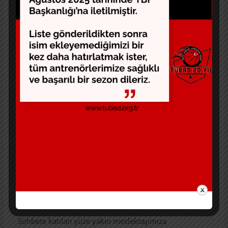
sözleşmeli ve SGK’lı antrenör haklarından tekrar söz
edildi. Spor kulübü derneklerinin, iktisadi
işletmelerinin ve sektörde faaliyet gösteren şahıs
firması vb. ticari yapıların çalıştırdıkları antrenörleri
sigortalamaları gerektiği konusu anlatıldı ve SGK’lı
olmayan çalışanların devletin verdiği yardım ve
haklardan faydalanamadığı hatırlatıldı.
Diğer bir konu da kulübün, yöneticilerin ve
antrenörlerin haberi olmadan bir altyapı oyuncusuna
ve ailesine teklif yapılarak bir diğer kulübe
götürülmesiydi. Konuyla ilgili olarak TÜBAD’ın
bilgilendirme kitapçığı ile etik kurallar bölümü
katılımcılar ile paylaşıldı. Etik olarak böyle bir sürecin
her iki kulübün iletişimde olması ve emeği geçen
kulübün rızasının mutlak suretle alınması gerektiği
konuşuldu.
Sohbete katılan yüze yakın meslektaşımıza