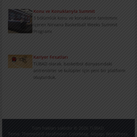
3 bölümlük konu ve konukların tanıtımını
içeren Nirvana Basketball Weeks Summit
Programı
Kariyer Fırsatları
TÜBAD olarak, basketbol dünyasındaki
antrenörler ve kulüpler için yeni bir platform
oluşturduk.
Antrenör Eğitiminde Merak Edilenler 1
Murat Özyer ile antrenör eğitimi konusuna çok
geniş kapsamlı röportajın 1. bölümü
Tüm hakları saklıdır © 2026
TÜBAD
.
Tema:
ThemeGrill
tarafından ColorMag. Altyapı
WordPress
.