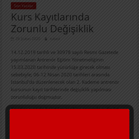
Son Yazılar
Kurs Kayıtlarında
Zorunlu Değişiklik
26 Şubat 2020
tubad
14.12.2019 tarihli ve 30978 sayılı Resmi Gazetede
yayımlanan Antrenör Eğitim Yönetmeliğinin
15.03.2020 tarihinde yürürlüğe girecek olması
sebebiyle; 06-12 Nisan 2020 tarihleri arasında
İstanbul’da düzenlenecek olan 2. Kademe antrenör
kursunun kayıt tarihlerinde değişiklik yapılması
zorunluluğu doğmuştur.
Kayıtlar aşağıda belirtilen tarihler arasında e-devlet
üzerinden yapılacaktır.