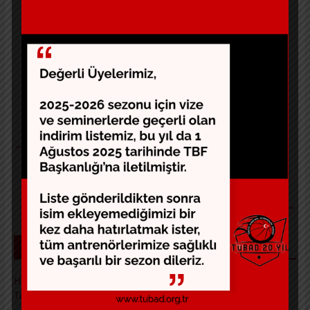
Kayıt Başlangıç Tarihi: 25.02.2020 Saat: 18.00
Kayıt Bitiş Tarihi: 13.03.2020 Saat: 18.00
Detaylı bilgi ve kayıt için
tıklayınız.
Kamuoyuna saygı ile duyurulur.
←
Euroleague Koçlar Kongresi Antalya’da
“Herkes kendi en iyisine ulaşabilir”
→
SON YAZILAR
Hurşit Baytok ve Jülide Sonat Projeleri Kapsamında
Turnuvalarımız Başarıyla Tamamlandı.
4 Mayıs 2026