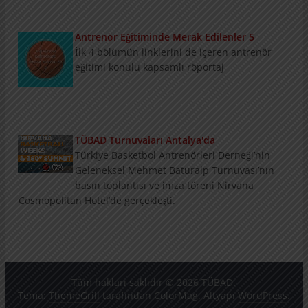
Antrenör Eğitiminde Merak Edilenler 5
İlk 4 bölümün linklerini de içeren antrenör
eğitimi konulu kapsamlı röportaj
TÜBAD Turnuvaları Antalya'da
Türkiye Basketbol Antrenörleri Derneği’nin
Geleneksel Mehmet Baturalp Turnuvası’nın
basın toplantısı ve imza töreni Nirvana
Cosmopolitan Hotel’de gerçekleşti.
Tüm hakları saklıdır © 2026
TÜBAD
.
Tema:
ThemeGrill
tarafından ColorMag. Altyapı
WordPress
.