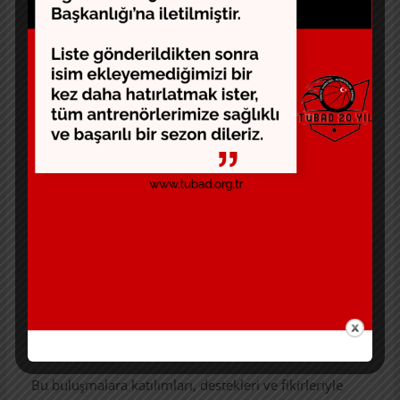
ve özellikle Doğu ve Güney Doğu bölgelerinde
Bölgesel Liglerin tekrar açılmasının önemi üzerinde
durdular.
Bu konular hakkında Milli Eğitim ve Spor Bakanlığı’nın
altyapılar için antrenmanlara başlanması konusunda
bir talimatı olmadığı, kayıp jenerasyon için konunun
TBF Milli Takımlar Departmanında olduğu ancak FIBA
yaş kategorilerinde bir değişiklik yapmaz ise bizde de
bu yönde uygulamaya devam edilmesi yönünde
olacağı, maç eksikleriyle ilgili hem derneğimizin hem
de federasyonun yaz ayları içinde açık alanlarda bir
kaç proje üzerinde çalışıldığı aktarıldı. Ve son olarak da
eğer takımlar ve il temsilcileri Bölgesel Ligler ile ilgili
birlikte bir proje hazırlamaları durumunda bunun
iletilmesi konusunda derneğimizin de bu iletişime
destek vereceği konuşuldu.
Bu buluşmalara katılımları, destekleri ve fikirleriyle