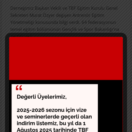
Derneğimiz Başkan Vekili ve TBF Eğitim Kurulu Genel
Sekreteri Murat Özyer değişen Antrenör Eğitim
Yönetmeliği konusunda bilgi verdi. 64 federasyonun
temel eğitim bölümünün Gençlik ve Spor Bakanlığı’na
geçtiği ve (
https://sporegitim.gsb.gov.tr/Sayfalar/2873/2859/Yon
etmelikler.aspx
) bu yönetmeliklerin antrenörlerimizce
incelenmesinde fayda olduğunu belirtti. Yine
bakanlıktan gelecek yazıya bağlı olarak kursların
açılma ve denklik konularında soruları yanıtladı.
İl temsilcileri bölgelerine yönelik bilgilendirme, temel
sorunlar ve altyapı lisans işlemleri hakkında görüşlerini
bildirdiler.
Meslektaşlarımız ise altyapı maçlarının ne zaman
başlayacağı, bu yılı kayıp geçiren yaş gruplarının
önümüzdeki yıl yine aynı kategoride oynayıp
oynayamayacağı, maç eksiklerinin nasıl telafi edeceği