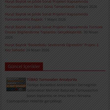
Hurşit Baytok ve Jülide Sonat Projeleri Kapsamında
Turnuvalarımızın İkinci Günü Tamamlandı
2 Mayıs 2026
Hurşit Baytok ve Jülide Sonat Projeleri Kapsamında
Turnuvalarımız Başladı.
1 Mayıs 2026
Hurşit Baytok ve Jülide Sonat Projeleri Kapsamında Turnuva
Öncesi Bilgilendirme Toplantısı Gerçekleştirildi.
30 Nisan
2026
Hurşit Baytok “Basketbolu Sevdirerek Öğretelim” Projesi 2.
Kez Sahada!
24 Nisan 2026
Güncel İçerikler
TÜBAD Turnuvaları Antalya'da
Türkiye Basketbol Antrenörleri Derneği’nin
Geleneksel Mehmet Baturalp Turnuvası’nın
basın toplantısı ve imza töreni Nirvana
Cosmopolitan Hotel’de gerçekleşti.
Konu ve Konuklarıyla Summit