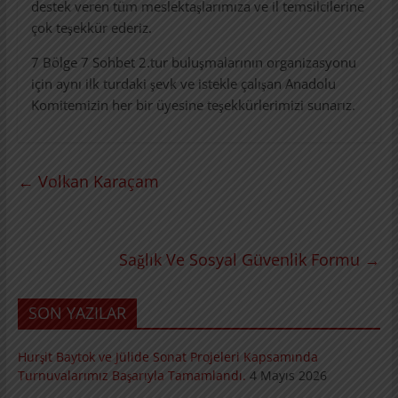
destek veren tüm meslektaşlarımıza ve il temsilcilerine
çok teşekkür ederiz.
7 Bölge 7 Sohbet 2.tur buluşmalarının organizasyonu
için aynı ilk turdaki şevk ve istekle çalışan Anadolu
Komitemizin her bir üyesine teşekkürlerimizi sunarız.
←
Volkan Karaçam
Sağlık Ve Sosyal Güvenlik Formu
→
SON YAZILAR
Hurşit Baytok ve Jülide Sonat Projeleri Kapsamında
Turnuvalarımız Başarıyla Tamamlandı.
4 Mayıs 2026