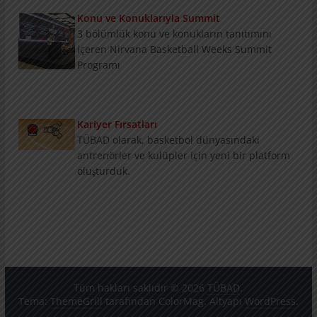
3 bölümlük konu ve konukların tanıtımını
içeren Nirvana Basketball Weeks Summit
Programı
Kariyer Fırsatları
TÜBAD olarak, basketbol dünyasındaki
antrenörler ve kulüpler için yeni bir platform
oluşturduk.
Antrenör Eğitiminde Merak Edilenler 1
Murat Özyer ile antrenör eğitimi konusuna çok
geniş kapsamlı röportajın 1. bölümü
Tüm hakları saklıdır © 2026
TÜBAD
.
Tema:
ThemeGrill
tarafından ColorMag. Altyapı
WordPress
.