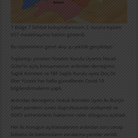
7 Bölge 7 Sohbet buluşmalarımızın 2. turuna toplam
657 meslektaşımız katılım gösterdi.
Bu toplantıların genel akışı şu şekilde gerçekleşti:
Toplantıyı yöneten Yönetim Kurulu Üyemiz Necati
Güler’in açılış konuşmasının ardından derneğimiz
Sağlık Komitesi ve TBF Sağlık Kurulu üyesi Doç.Dr.
İlker Yücesir her hafta güncellenen Covid-19
bilgilendirmelerini yaptı.
Ardından derneğimiz Hukuk Komitesi üyesi Av.Burçin
Çelen pandemi süreci doğrultusunda sözleşmeli ve
SGK’lı antrenörlerin haklarının neler olduğunu açıkladı.
Her iki konuğun açıklamalarının ardından soru cevap
bölümü ile katılımcıların sorularına yanıtlar verildi.