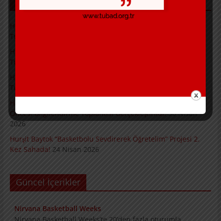
SON YAZILAR
Hurşit Baytok ve Jülide Sonat Projeleri Kapsamında
Turnuvalarımız Başarıyla Tamamlandı.
4 Mayıs 2026
Hurşit Baytok ve Jülide Sonat Projeleri Kapsamında
Turnuvalarımızın İkinci Günü Tamamlandı
2 Mayıs 2026
Hurşit Baytok ve Jülide Sonat Projeleri Kapsamında
Turnuvalarımız Başladı.
1 Mayıs 2026
Hurşit Baytok ve Jülide Sonat Projeleri Kapsamında Turnuva
Öncesi Bilgilendirme Toplantısı Gerçekleştirildi.
30 Nisan
2026
Hurşit Baytok “Basketbolu Sevdirerek Öğretelim” Projesi 2.
Kez Sahada!
24 Nisan 2026
Güncel İçerikler
Nirvana Basketball Weeks
Nirvana Basketball Weeks’te 20’den fazla