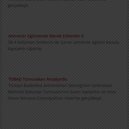
oturumla gerçekleşti.
Antrenör Eğitiminde Merak Edilenler 5
İlk 4 bölümün linklerini de içeren antrenör
eğitimi konulu kapsamlı röportaj
TÜBAD Turnuvaları Antalya'da
Türkiye Basketbol Antrenörleri Derneği’nin
Geleneksel Mehmet Baturalp Turnuvası’nın
basın toplantısı ve imza töreni Nirvana
Cosmopolitan Hotel’de gerçekleşti.
Konu ve Konuklarıyla Summit
3 bölümlük konu ve konukların tanıtımını