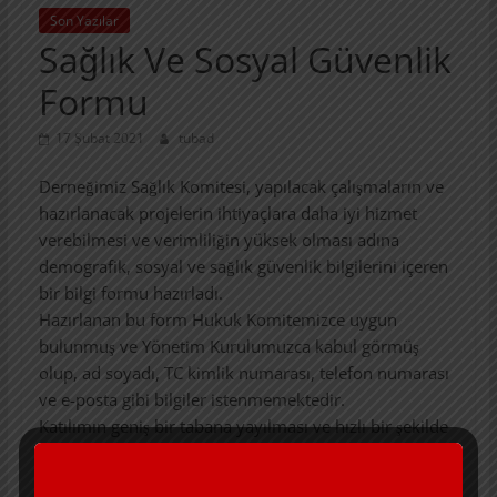
Son Yazılar
Sağlık Ve Sosyal Güvenlik
Formu
17 Şubat 2021
tubad
Derneğimiz Sağlık Komitesi, yapılacak çalışmaların ve
hazırlanacak projelerin ihtiyaçlara daha iyi hizmet
verebilmesi ve verimliliğin yüksek olması adına
demografik, sosyal ve sağlık güvenlik bilgilerini içeren
bir bilgi formu hazırladı.
Hazırlanan bu form Hukuk Komitemizce uygun
bulunmuş ve Yönetim Kurulumuzca kabul görmüş
olup, ad soyadı, TC kimlik numarası, telefon numarası
ve e-posta gibi bilgiler istenmemektedir.
Katılımın geniş bir tabana yayılması ve hızlı bir şekilde
geri bildirim almamız için sizlerin yardımları çok
önemli. İhtiyaçları belirlemek ve daha iyi