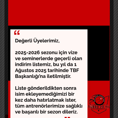
örgütlenebilmek adına formu doldurmanızı ve
tanıdığınız meslektaşlarımıza iletmenizi rica ediyoruz.
Saygılarımızla,
Formu doldurmak için
lütfen tıklayınız.
Teşekkür ederiz.
←
Marmara Bölgesindeydik
Haftanın Fotoğrafları
→